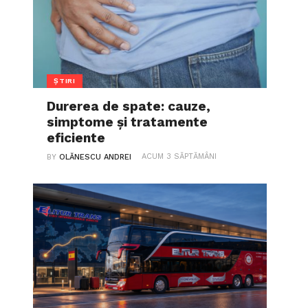
ȘTIRI
Durerea de spate: cauze,
simptome și tratamente
eficiente
ACUM 3 SĂPTĂMÂNI
BY
OLĂNESCU ANDREI