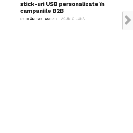
stick-uri USB personalizate în
campaniile B2B
ACUM O LUNĂ
BY
OLĂNESCU ANDREI