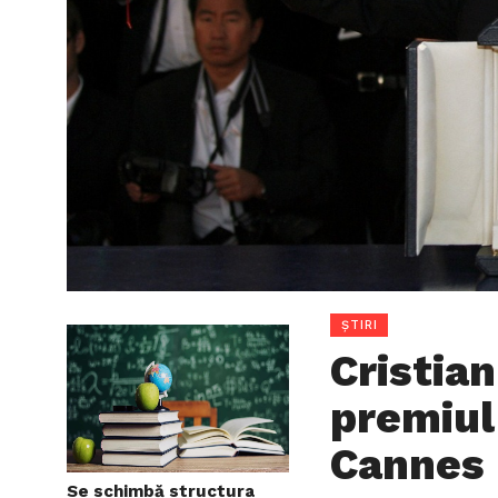
ȘTIRI
Cristia
premiul
Cannes
Se schimbă structura