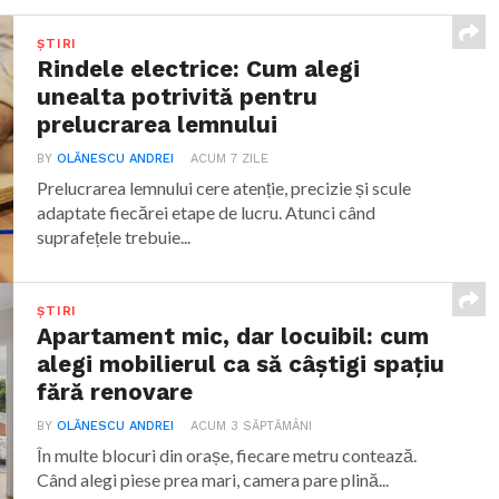
ȘTIRI
Rindele electrice: Cum alegi
unealta potrivită pentru
prelucrarea lemnului
BY
OLĂNESCU ANDREI
ACUM 7 ZILE
Prelucrarea lemnului cere atenție, precizie și scule
adaptate fiecărei etape de lucru. Atunci când
suprafețele trebuie...
ȘTIRI
Apartament mic, dar locuibil: cum
alegi mobilierul ca să câștigi spațiu
fără renovare
BY
OLĂNESCU ANDREI
ACUM 3 SĂPTĂMÂNI
În multe blocuri din orașe, fiecare metru contează.
Când alegi piese prea mari, camera pare plină...