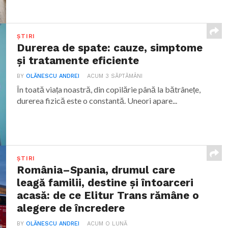
ȘTIRI
Durerea de spate: cauze, simptome
și tratamente eficiente
BY
OLĂNESCU ANDREI
ACUM 3 SĂPTĂMÂNI
În toată viața noastră, din copilărie până la bătrânețe,
durerea fizică este o constantă. Uneori apare...
ȘTIRI
România–Spania, drumul care
leagă familii, destine și întoarceri
acasă: de ce Elitur Trans rămâne o
alegere de încredere
BY
OLĂNESCU ANDREI
ACUM O LUNĂ