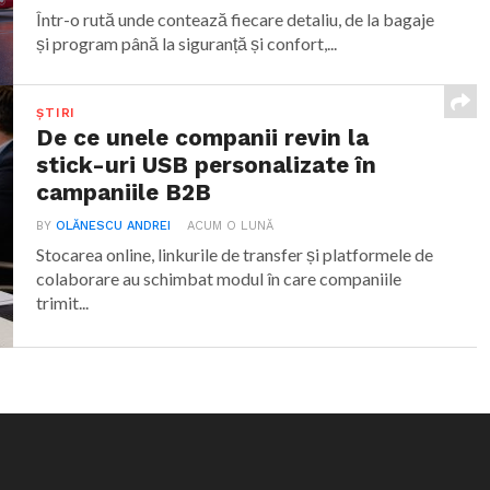
Într-o rută unde contează fiecare detaliu, de la bagaje
și program până la siguranță și confort,...
ȘTIRI
De ce unele companii revin la
stick-uri USB personalizate în
campaniile B2B
BY
OLĂNESCU ANDREI
ACUM O LUNĂ
Stocarea online, linkurile de transfer și platformele de
colaborare au schimbat modul în care companiile
trimit...