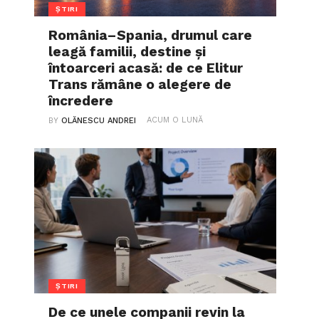
ȘTIRI
România–Spania, drumul care
leagă familii, destine și
întoarceri acasă: de ce Elitur
Trans rămâne o alegere de
încredere
ACUM O LUNĂ
BY
OLĂNESCU ANDREI
ȘTIRI
De ce unele companii revin la