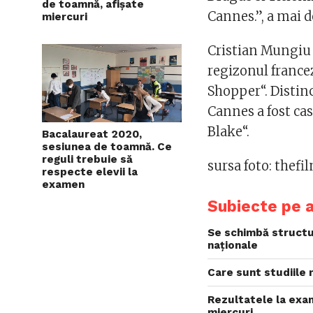
de toamnă, afișate
Cannes.”, a mai d
miercuri
Cristian Mungiu 
regizonul france
Shopper“. Distinc
Cannes a fost cas
Blake“.
Bacalaureat 2020,
sesiunea de toamnă. Ce
reguli trebuie să
sursa foto: thef
respecte elevii la
examen
Subiecte pe 
Se schimbă structur
naționale
Care sunt studiile 
Rezultatele la exa
miercuri