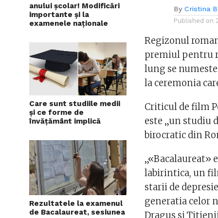
anului școlar! Modificări
By
Cristina 
importante și la
Published on
examenele naționale
Regizonul roman
premiul pentru re
lung se numeste 
la ceremonia care
Care sunt studiile medii
Criticul de film
și ce forme de
este „un studiu 
învățământ implică
birocratic din Ro
„«Bacalaureat» e
labirintica, un f
starii de depres
generatia celor n
Rezultatele la examenul
de Bacalaureat, sesiunea
Dragus si Titienii