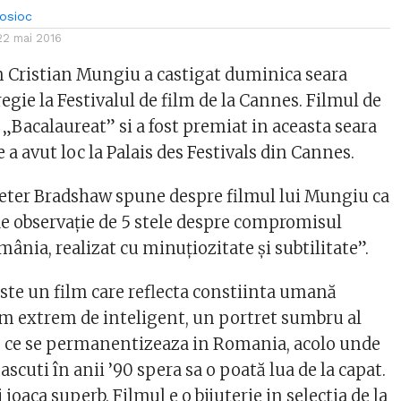
Bosioc
22 mai 2016
 Cristian Mungiu a castigat duminica seara
gie la Festivalul de film de la Cannes. Filmul de
„Bacalaureat” si a fost premiat in aceasta seara
 a avut loc la Palais des Festivals din Cannes.
 Peter Bradshaw spune despre filmul lui Mungiu ca
de observaţie de 5 stele despre compromisul
mânia, realizat cu minuţiozitate şi subtilitate”.
ste un film care reflecta constiinta umană
ilm extrem de inteligent, un portret sumbru al
ie ce se permanentizeaza in Romania, acolo unde
ascuti în anii ’90 spera sa o poată lua de la capat.
 joaca superb. Filmul e o bijuterie in selectia de la