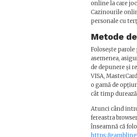
online la care joc
Cazinourile onli
personale cu terț
Metode de 
Folosește parole
asemenea, asigur
de depunere și re
VISA, MasterCard 
o gamă de opțiun
cât timp durează 
Atunci când intro
fereastra browser
înseamnă că folos
https://gambling