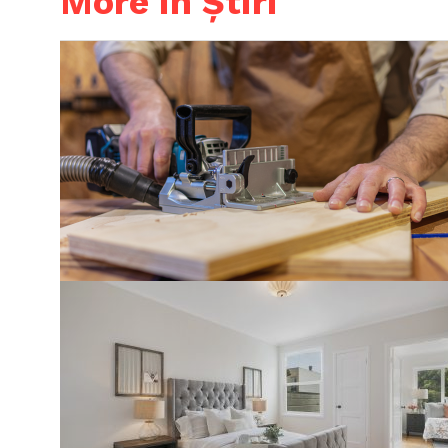
More in Știri