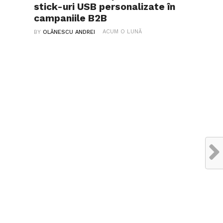
stick-uri USB personalizate în
campaniile B2B
ACUM O LUNĂ
BY
OLĂNESCU ANDREI