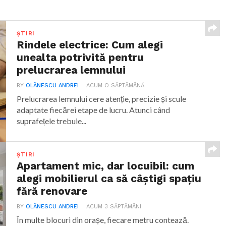
ȘTIRI
Rindele electrice: Cum alegi
unealta potrivită pentru
prelucrarea lemnului
BY
OLĂNESCU ANDREI
ACUM O SĂPTĂMÂNĂ
Prelucrarea lemnului cere atenție, precizie și scule
adaptate fiecărei etape de lucru. Atunci când
suprafețele trebuie...
ȘTIRI
Apartament mic, dar locuibil: cum
alegi mobilierul ca să câștigi spațiu
fără renovare
BY
OLĂNESCU ANDREI
ACUM 3 SĂPTĂMÂNI
În multe blocuri din orașe, fiecare metru contează.