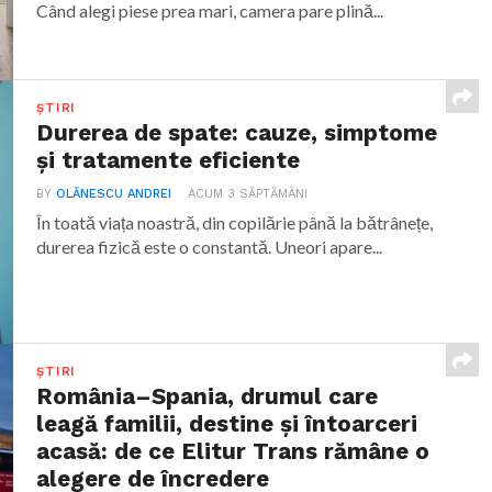
Când alegi piese prea mari, camera pare plină...
ȘTIRI
Durerea de spate: cauze, simptome
și tratamente eficiente
BY
OLĂNESCU ANDREI
ACUM 3 SĂPTĂMÂNI
În toată viața noastră, din copilărie până la bătrânețe,
durerea fizică este o constantă. Uneori apare...
ȘTIRI
România–Spania, drumul care
leagă familii, destine și întoarceri
acasă: de ce Elitur Trans rămâne o
alegere de încredere