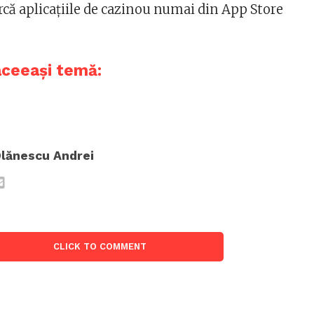
că aplicațiile de cazinou numai din App Store
aceeași temă:
lănescu Andrei
CLICK TO COMMENT