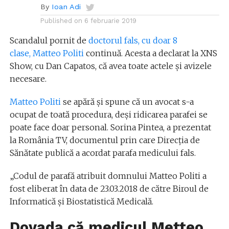
By
Ioan Adi
Published on
6 februarie 2019
Scandalul pornit de
doctorul fals, cu doar 8
clase, Matteo Politi
continuă. Acesta a declarat la XNS
Show, cu Dan Capatos, că avea toate actele și avizele
necesare.
Matteo Politi
se apără și spune că un avocat s-a
ocupat de toată procedura, deși ridicarea parafei se
poate face doar personal. Sorina Pintea, a prezentat
la România TV, documentul prin care Direcția de
Sănătate publică a acordat parafa medicului fals.
„Codul de parafă atribuit domnului Matteo Politi a
fost eliberat în data de 23.03.2018 de către Biroul de
Informatică și Biostatistică Medicală.
Dovada că medicul Metteo