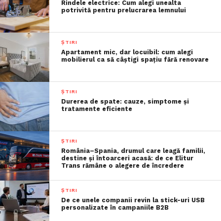
Rindele electrice: Cum alegi unealta
potrivită pentru prelucrarea lemnului
ȘTIRI
Apartament mic, dar locuibil: cum alegi
mobilierul ca să câștigi spațiu fără renovare
ȘTIRI
Durerea de spate: cauze, simptome și
tratamente eficiente
ȘTIRI
România–Spania, drumul care leagă familii,
destine și întoarceri acasă: de ce Elitur
Trans rămâne o alegere de încredere
ȘTIRI
De ce unele companii revin la stick-uri USB
personalizate în campaniile B2B