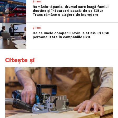
ȘTIRI
România–Spania, drumul care leagă familii,
destine și întoarceri acasă: de ce Elitur
Trans rămâne o alegere de încredere
ȘTIRI
De ce unele companii revin la stick-uri USB
personalizate în campaniile B2B
Citește și