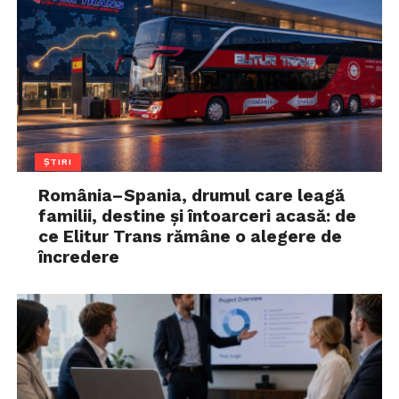
ȘTIRI
România–Spania, drumul care leagă
familii, destine și întoarceri acasă: de
ce Elitur Trans rămâne o alegere de
încredere