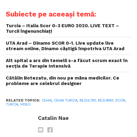
Subiecte pe aceeași temă:
Turcia – Italia Scor 0-3 EURO 2020. LIVE TEXT –
Turcii îngenunchiați
UTA Arad – Dinamo SCOR 0-1. Live update live
stream online, Dinamo câștigă împotriva UTA Arad
Alt spital a ars din temelii s-a făcut scrum exact în
secția de Terapie Intensivă
Cătălin Botezatu, din nou pe mâna medicilor. Ce
probleme are celebrul designer
RELATED TOPICS:
CEHIA
,
CEHIA TURCIA
,
REZULTAT
,
REZUMAT
,
SCOR
,
TURCIA
,
VIDEO
Catalin Nae