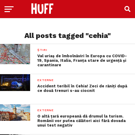
All posts tagged "cehia"
ȘTIRI
Val uriaș de îmbolnăviri în Europa cu COVID-
19, Spania, Italia, Franța stare de urgență și
carantinare
EXTERNE
Accident teribil în Cehia! Zeci de răniți după
ce două trenuri s-au ciocnit
EXTERNE
O altă țară europeană dă drumul la turism.
Românii vor putea călători aici fără dovada
unui test negativ