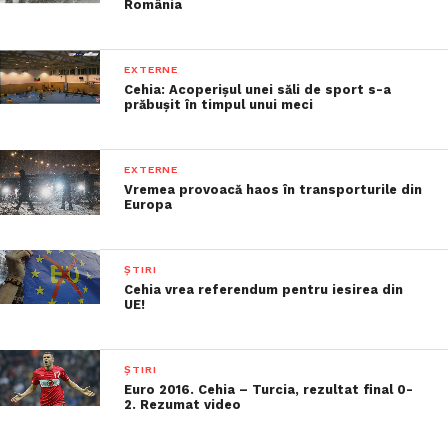
România
EXTERNE
Cehia: Acoperișul unei săli de sport s-a
prăbușit în timpul unui meci
EXTERNE
Vremea provoacă haos în transporturile din
Europa
ȘTIRI
Cehia vrea referendum pentru iesirea din
UE!
ȘTIRI
Euro 2016. Cehia – Turcia, rezultat final 0-
2. Rezumat video