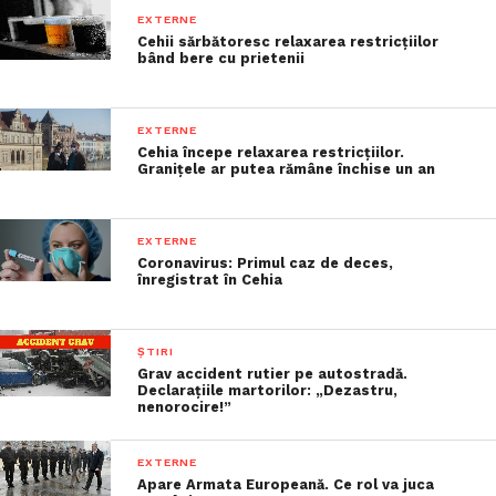
EXTERNE
Cehii sărbătoresc relaxarea restricțiilor
bând bere cu prietenii
EXTERNE
Cehia începe relaxarea restricțiilor.
Granițele ar putea rămâne închise un an
EXTERNE
Coronavirus: Primul caz de deces,
înregistrat în Cehia
ȘTIRI
Grav accident rutier pe autostradă.
Declarațiile martorilor: „Dezastru,
nenorocire!”
EXTERNE
Apare Armata Europeană. Ce rol va juca