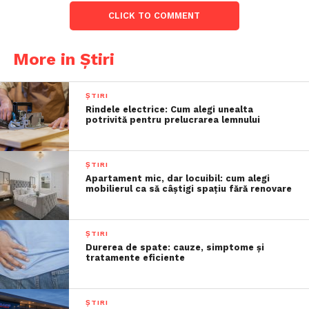
CLICK TO COMMENT
More in Știri
ȘTIRI
Rindele electrice: Cum alegi unealta
potrivită pentru prelucrarea lemnului
ȘTIRI
Apartament mic, dar locuibil: cum alegi
mobilierul ca să câștigi spațiu fără renovare
ȘTIRI
Durerea de spate: cauze, simptome și
tratamente eficiente
ȘTIRI