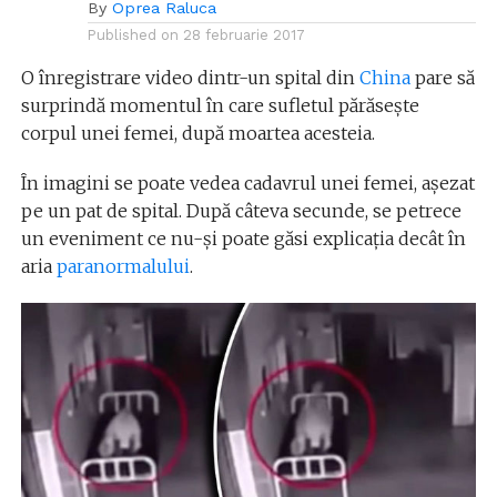
By
Oprea Raluca
Published on
28 februarie 2017
O înregistrare video dintr-un spital din
China
pare să
surprindă momentul în care sufletul părăsește
corpul unei femei, după moartea acesteia.
În imagini se poate vedea cadavrul unei femei, așezat
pe un pat de spital. După câteva secunde, se petrece
un eveniment ce nu-și poate găsi explicația decât în
aria
paranormalului
.