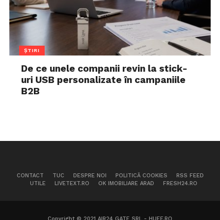
ȘTIRI
De ce unele companii revin la stick-
uri USB personalizate în campaniile
B2B
CONTACT
TUC
DESPRE NOI
POLITICĂ COOKIES
RSS FEED
UTILE
LIVETEXT.RO
OK IMOBILIARE ARAD
FRESH24.RO
Copyright © 2021 AIR24 GATE SRL - HUFF.RO