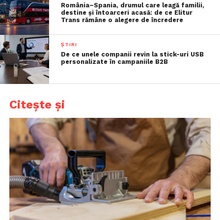
România–Spania, drumul care leagă familii,
destine și întoarceri acasă: de ce Elitur
Trans rămâne o alegere de încredere
ȘTIRI
De ce unele companii revin la stick-uri USB
personalizate în campaniile B2B
Citește și