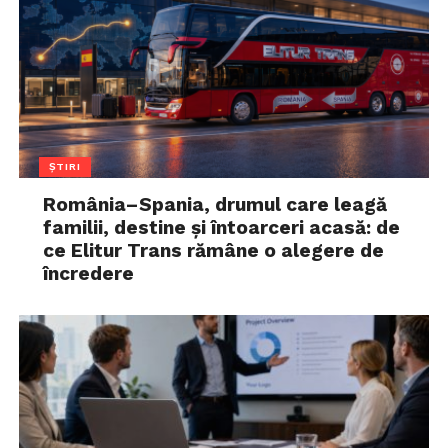
ȘTIRI
România–Spania, drumul care leagă
familii, destine și întoarceri acasă: de
ce Elitur Trans rămâne o alegere de
încredere