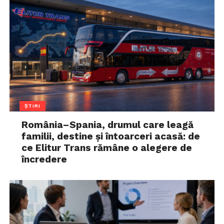
ȘTIRI
România–Spania, drumul care leagă
familii, destine și întoarceri acasă: de
ce Elitur Trans rămâne o alegere de
încredere