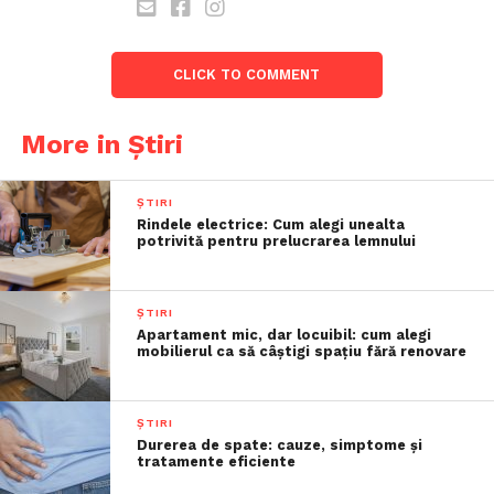
CLICK TO COMMENT
More in Știri
ȘTIRI
Rindele electrice: Cum alegi unealta
potrivită pentru prelucrarea lemnului
ȘTIRI
Apartament mic, dar locuibil: cum alegi
mobilierul ca să câștigi spațiu fără renovare
ȘTIRI
Durerea de spate: cauze, simptome și
tratamente eficiente