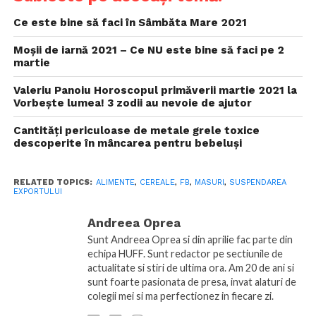
Ce este bine să faci în Sâmbăta Mare 2021
Moșii de iarnă 2021 – Ce NU este bine să faci pe 2
martie
Valeriu Panoiu Horoscopul primăverii martie 2021 la
Vorbește lumea! 3 zodii au nevoie de ajutor
Cantități periculoase de metale grele toxice
descoperite în mâncarea pentru bebeluși
RELATED TOPICS:
ALIMENTE
,
CEREALE
,
FB
,
MASURI
,
SUSPENDAREA
EXPORTULUI
Andreea Oprea
Sunt Andreea Oprea si din aprilie fac parte din
echipa HUFF. Sunt redactor pe sectiunile de
actualitate si stiri de ultima ora. Am 20 de ani si
sunt foarte pasionata de presa, invat alaturi de
colegii mei si ma perfectionez in fiecare zi.