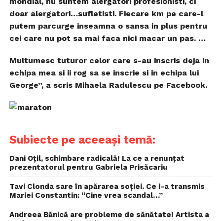
mondial, nu suntem alergatori profesionisti, ci
doar alergatori…sufletisti. Fiecare km pe care-l
putem parcurge inseamna o sansa in plus pentru
cei care nu pot sa mai faca nici macar un pas. …
Multumesc tuturor celor care s-au inscris deja in
echipa mea si ii rog sa se inscrie si in echipa lui
George”, a scris Mihaela Radulescu pe Facebook.
Subiecte pe aceeași temă:
Dani Oțil, schimbare radicală! La ce a renunțat
prezentatorul pentru Gabriela Prisăcariu
Tavi Clonda sare în apărarea soției. Ce i-a transmis
Mariei Constantin: “Cine vrea scandal…”
Andreea Bănică are probleme de sănătate! Artista a