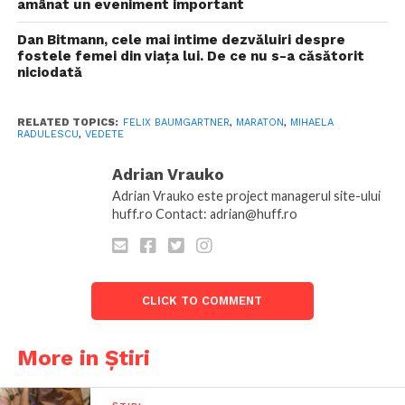
amânat un eveniment important
Dan Bitmann, cele mai intime dezvăluiri despre
fostele femei din viața lui. De ce nu s-a căsătorit
niciodată
RELATED TOPICS:
FELIX BAUMGARTNER
,
MARATON
,
MIHAELA
RADULESCU
,
VEDETE
Adrian Vrauko
Adrian Vrauko este project managerul site-ului
huff.ro Contact: adrian@huff.ro
CLICK TO COMMENT
More in Știri