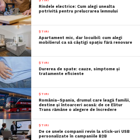
ȘTIRI
Rindele electrice: Cum alegi unealta
potrivită pentru prelucrarea lemnului
ȘTIRI
Apartament mic, dar locuibil: cum alegi
mobilierul ca să câștigi spațiu fără renovare
ȘTIRI
Durerea de spate: cauze, simptome și
tratamente eficiente
ȘTIRI
România–Spania, drumul care leagă familii,
destine și întoarceri acasă: de ce Elitur
Trans rămâne o alegere de încredere
ȘTIRI
De ce unele companii revin la stick-uri USB
personalizate în campaniile B2B