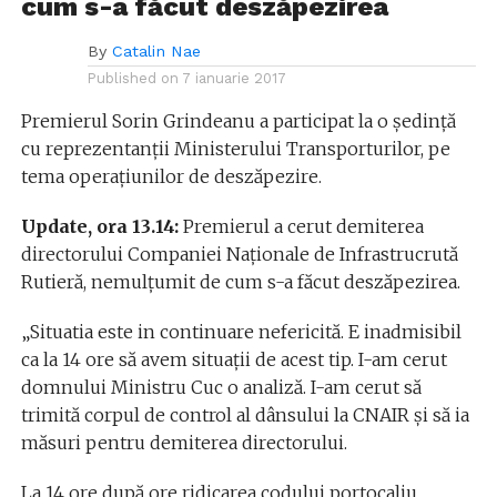
cum s-a făcut deszăpezirea
By
Catalin Nae
Published on
7 ianuarie 2017
Premierul Sorin Grindeanu a participat la o ședință
cu reprezentanții Ministerului Transporturilor, pe
tema operațiunilor de deszăpezire.
Update, ora 13.14:
Premierul a cerut demiterea
directorului Companiei Naționale de Infrastrucrută
Rutieră, nemulțumit de cum s-a făcut deszăpezirea.
„Situatia este in continuare nefericită. E inadmisibil
ca la 14 ore să avem situații de acest tip. I-am cerut
domnului Ministru Cuc o analiză. I-am cerut să
trimită corpul de control al dânsului la CNAIR și să ia
măsuri pentru demiterea directorului.
La 14 ore după ore ridicarea codului portocaliu,