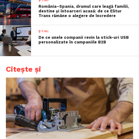
ȘTIRI
România–Spania, drumul care leagă familii,
destine și întoarceri acasă: de ce Elitur
Trans rămâne o alegere de încredere
ȘTIRI
De ce unele companii revin la stick-uri USB
personalizate în campaniile B2B
Citește și