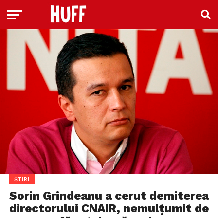
ȘTIRI
Sorin Grindeanu a cerut demiterea
directorului CNAIR, nemulțumit de