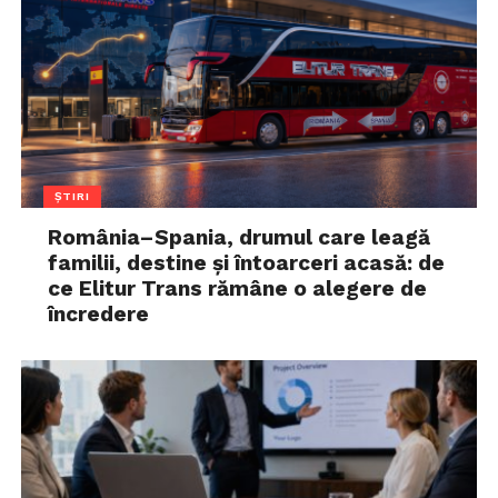
ȘTIRI
România–Spania, drumul care leagă
familii, destine și întoarceri acasă: de
ce Elitur Trans rămâne o alegere de
încredere