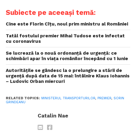
Subiecte pe aceeași temă:
Cine este Florin Cîţu, noul prim ministru al României
Tatăl fostului premier Mihai Tudose este infectat
cu coronavirus
Se lucrează la o nouă ordonanță de urgență: ce
schimbări apar în viața românilor începând cu 1 iunie
Autoritățile se gândesc la o prelungire a stării de
urgență după data de 15 mai: întâlnire Klaus Iohannis
– Ludovic Orban miercuri
RELATED TOPICS:
MINISTERUL TRANSPORTURILOR
,
PREMIER
,
SORIN
GRINDEANU
Catalin Nae