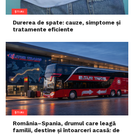
ȘTIRI
Durerea de spate: cauze, simptome și
tratamente eficiente
ȘTIRI
România–Spania, drumul care leagă
familii, destine și întoarceri acasă: de