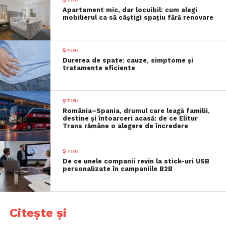
Apartament mic, dar locuibil: cum alegi
mobilierul ca să câștigi spațiu fără renovare
ȘTIRI
Durerea de spate: cauze, simptome și
tratamente eficiente
ȘTIRI
România–Spania, drumul care leagă familii,
destine și întoarceri acasă: de ce Elitur
Trans rămâne o alegere de încredere
ȘTIRI
De ce unele companii revin la stick-uri USB
personalizate în campaniile B2B
Citește și