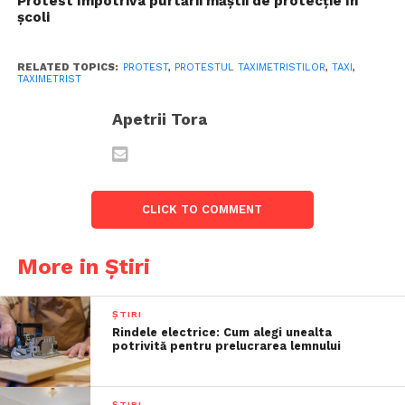
Protest împotriva purtării măștii de protecție în
școli
RELATED TOPICS:
PROTEST
,
PROTESTUL TAXIMETRISTILOR
,
TAXI
,
TAXIMETRIST
Apetrii Tora
CLICK TO COMMENT
More in Știri
ȘTIRI
Rindele electrice: Cum alegi unealta
potrivită pentru prelucrarea lemnului
ȘTIRI