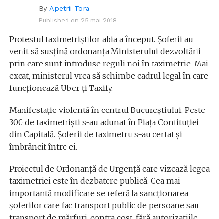
By
Apetrii Tora
Published on
25 mai 2018
Protestul taximetriștilor abia a început. Șoferii au
venit să susțină ordonanţa Ministerului dezvoltării
prin care sunt introduse reguli noi în taximetrie. Mai
excat, ministerul vrea să schimbe cadrul legal în care
funcționează Uber ţi Taxify.
Manifestaţie violentă în centrul Bucureştiului. Peste
300 de taximetrişti s-au adunat în Piaţa Contituţiei
din Capitală. Şoferii de taximetru s-au certat şi
îmbrâncit între ei.
Proiectul de Ordonanţă de Urgenţă care vizează legea
taximetriei este în dezbatere publică. Cea mai
importantă modificare se referă la sancţionarea
şoferilor care fac transport public de persoane sau
transport de mărfuri, contra cost, fără autorizaţiile