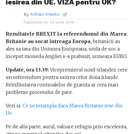
iesirea din UE. VIZA pentru UK?
By
Adrian Vrauko
Published on
24 iunie 2016
Rezultatele BREXIT la referendumul din Marea
Britanie au socat intreaga Europa,
britanicii au
ales sa iasa din Uniunea Europeana, unda de soc a
inceput moneda Angliei s-a prabusit, urmeaza EURO.
Update, ora 13.39:
Vicepremierul nord-irlandez cere
un referendum pentru unirea celor doua Irlande.
Reinfiintarea controalelor de granita ar crea mari
probleme procesului de pace.
Vezi si:
Ce se intampla daca Marea Britanie iese din
Ue
Pe de alta parte, aurul, valoare refugiu prin excelenta,
atinge maximul ultimilor doi ani