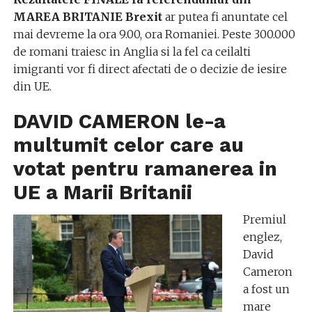
MAREA BRITANIE Brexit
ar putea fi anuntate cel
mai devreme la ora 9.00, ora Romaniei. Peste 300.000
de romani traiesc in Anglia si la fel ca ceilalti
imigranti vor fi direct afectati de o decizie de iesire
din UE.
DAVID CAMERON le-a
multumit celor care au
votat pentru ramanerea in
UE a Marii Britanii
Premiul
englez,
David
Cameron
a fost un
mare