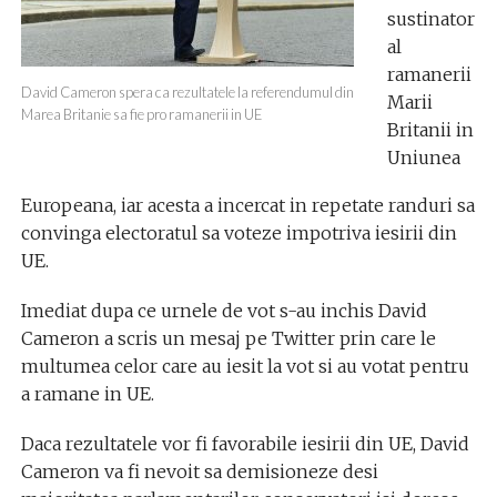
sustinator
al
ramanerii
David Cameron spera ca rezultatele la referendumul din
Marii
Marea Britanie sa fie pro ramanerii in UE
Britanii in
Uniunea
Europeana, iar acesta a incercat in repetate randuri sa
convinga electoratul sa voteze impotriva iesirii din
UE.
Imediat dupa ce urnele de vot s-au inchis David
Cameron a scris un mesaj pe Twitter prin care le
multumea celor care au iesit la vot si au votat pentru
a ramane in UE.
Daca rezultatele vor fi favorabile iesirii din UE, David
Cameron va fi nevoit sa demisioneze desi