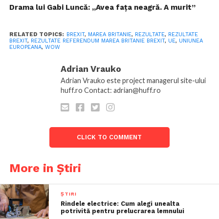
Drama lui Gabi Luncă: „Avea faţa neagră. A murit”
RELATED TOPICS:
BREXIT
,
MAREA BRITANIE
,
REZULTATE
,
REZULTATE
BREXIT
,
REZULTATE REFERENDUM MAREA BRITANIE BREXIT
,
UE
,
UNIUNEA
EUROPEANA
,
WOW
Adrian Vrauko
Adrian Vrauko este project managerul site-ului
huff.ro Contact: adrian@huff.ro
CLICK TO COMMENT
More in Știri
ȘTIRI
Rindele electrice: Cum alegi unealta
potrivită pentru prelucrarea lemnului