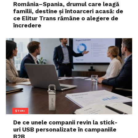
România–Spania, drumul care leagă
familii, destine și întoarceri acasă: de
ce Elitur Trans rămâne o alegere de
încredere
ȘTIRI
De ce unele companii revin la stick-
uri USB personalizate în campaniile
B2B