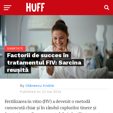
SANATATE
Factorii de succes în
tratamentul FIV: Sarcina
reușită
By
Olănescu Andrei
Published on
23 mai 2024
Fertilizarea in vitro (FIV) a devenit o metodă
cunoscută chiar și în rândul cuplurilor tinere și