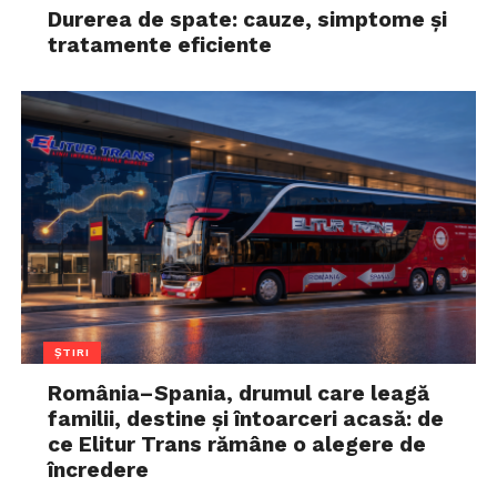
Durerea de spate: cauze, simptome și
tratamente eficiente
ȘTIRI
România–Spania, drumul care leagă
familii, destine și întoarceri acasă: de
ce Elitur Trans rămâne o alegere de
încredere