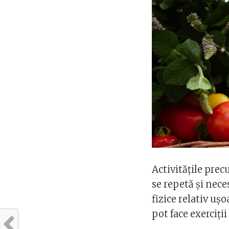
Activitățile precu
se repetă și neces
fizice relativ ușo
pot face exerciții