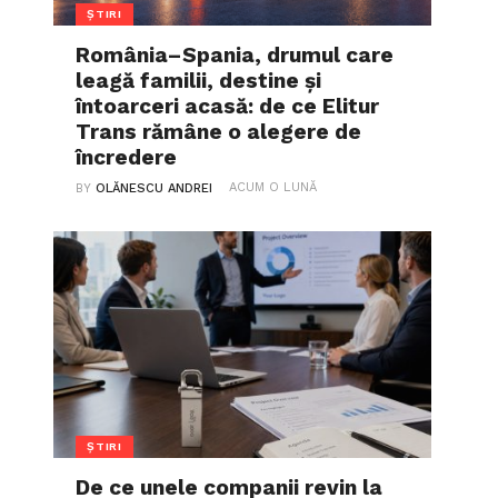
ȘTIRI
România–Spania, drumul care
leagă familii, destine și
întoarceri acasă: de ce Elitur
Trans rămâne o alegere de
încredere
ACUM O LUNĂ
BY
OLĂNESCU ANDREI
ȘTIRI
De ce unele companii revin la