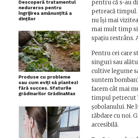
pentru că s-au dis
Descoperă tratamentul
nedureros pentru
petreacă timpul. 
îngrijirea amănunțită a
dinților
nu își mai vizite
mai mult timp si
spațiu restrâns. A
Pentru cei care s
singuri sau alătu
cultive legume sa
Produse cu probleme
suntem bombardaț
sau cum eviți să plantezi
facem cât mai mul
fără succes. Sfaturile
grădinarilor GrădinaMax
timpul petrecut 
șobolanului. Ne l
răbdare cu noi. Gr
accesibilă.