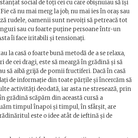
tanțat social de toți cei cu care obișnuiau să își
Fie că nu mai merg la job, nu mai ies în oraș sau
ază rudele, oamenii sunt nevoiți să petreacă tot
nguri sau cu foarte puține persoane într-un
sta îi face iritabili și tensionați.
tau la casă o foarte bună metodă de a se relaxa,
ri de cei dragi, este să meargă în grădină și să
u să aibă grijă de pomii fructiferi. Dacă în casă
i de informație din toate părțile și încercăm să
te activități deodată, iar asta ne stresează, prin
în grădină scăpăm din această cursă a
uăm timpul înapoi și timpul, în sfârșit, are
ădinăritul este o idee atât de ieftină și de