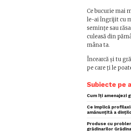
Ce bucurie mai m
le-ai îngrijit cu
semințe sau răsa
culeasă din pămân
mâna ta.
Încearcă și tu gr
pe care ți le poate
Subiecte pe 
Cum îți amenajezi g
Ce implică profilax
amănunțită a dințil
Produse cu problem
grădinarilor Grădi