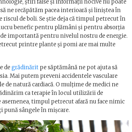
nologie, știri false și informații nocive nu poate
 să ne recăpătăm pacea interioară și liniștea în
 riscul de boli. Se știe deja că timpul petrecut în
 lucru benefic pentru plămâni și pentru absorția
t de importantă pentru nivelul nostru de energie.
etrecut printre plante și pomi are mai multe
re de
grădinărit
pe săptămână ne pot ajuta să
ia. Mai putem preveni accidentele vasculare
ele de natură cardiacă. O mulțime de medici ne
inărim ca terapie în locul utilizării de
e asemenea, timpul petrecut afară nu face nimic
îți pună sângele în mișcare.