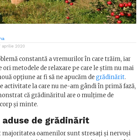
na
7 aprilie 2020
oblemă constantă a vremurilor în care trăim, iar
e ori metodele de relaxare pe care le știm nu mai
nouă opțiune ar fi să ne apucăm de
grădinărit
.
de activitate la care nu ne-am gândi în primă fază,
emonstrat că grădinăritul are o mulțime de
corp și minte.
e aduse de grădinărit
majoritatea oamenilor sunt stresați și nervoși