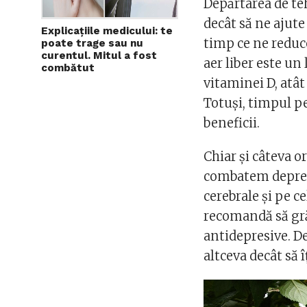
Depărtarea de teh
decât să ne ajute
Explicațiile medicului: te
timp ce ne reduce
poate trage sau nu
curentul. Mitul a fost
aer liber este un
combătut
vitaminei D, atâ
Totuși, timpul p
beneficii.
Chiar și câteva o
combatem depres
cerebrale și pe c
recomandă să grăd
antidepresive. D
altceva decât să 