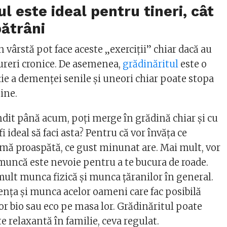
l este ideal pentru tineri, cât
bătrâni
 vârstă pot face aceste „exerciții” chiar dacă au
dureri cronice. De asemenea,
grădinăritul
este o
ie a demenței senile și uneori chiar poate stopa
sine.
ndit până acum, poți merge în grădină chiar și cu
 fi ideal să faci asta? Pentru că vor învăța ce
ă proaspătă, ce gust minunat are. Mai mult, vor
 muncă este nevoie pentru a te bucura de roade.
mult munca fizică și munca țăranilor în general.
ența și munca acelor oameni care fac posibilă
or bio sau eco pe masa lor. Grădinăritul poate
te relaxantă în familie, ceva regulat.