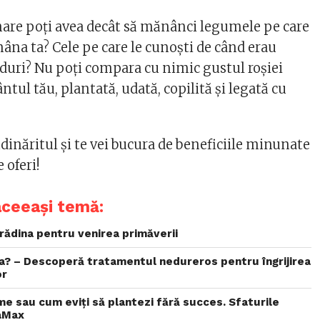
are poți avea decât să mănânci legumele pe care
 mâna ta? Cele pe care le cunoști de când erau
duri? Nu poți compara cu nimic gustul roșiei
tul tău, plantată, udată, copilită și legată cu
ădinăritul și te vei bucura de beneficiile minunate
 oferi!
aceeași temă:
rădina pentru venirea primăverii
ia? – Descoperă tratamentul nedureros pentru îngrijirea
or
e sau cum eviți să plantezi fără succes. Sfaturile
naMax