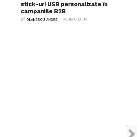
stick-uri USB personalizate în
campaniile B2B
ACUM O LUNĂ
BY
OLĂNESCU ANDREI