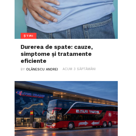
ȘTIRI
Durerea de spate: cauze,
simptome și tratamente
eficiente
ACUM 3 SĂPTĂMÂNI
BY
OLĂNESCU ANDREI