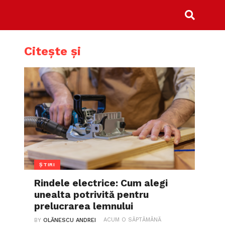
Citește și
ȘTIRI
Rindele electrice: Cum alegi
unealta potrivită pentru
prelucrarea lemnului
ACUM O SĂPTĂMÂNĂ
BY
OLĂNESCU ANDREI