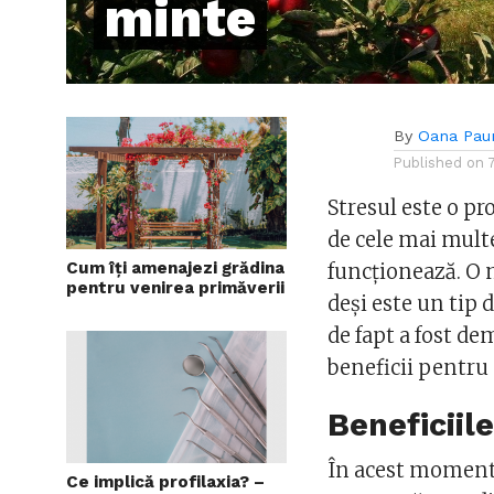
minte
By
Oana Pau
Published on
Stresul este o pr
de cele mai mult
Cum îți amenajezi grădina
funcționează. O 
pentru venirea primăverii
deși este un tip 
de fapt a fost d
beneficii pentru 
Beneficiil
În acest moment 
Ce implică profilaxia? –