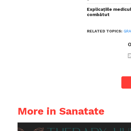
Explicațiile medicu
combătut
RELATED TOPICS:
GRA
O
More in Sanatate