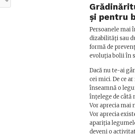
Grădinăritu
și pentru 
Persoanele mai în
dizabilități sau 
formă de prevenț
evoluția bolii în 
Dacă nu te-ai gâ
cei mici. De ce ar
înseamnă o legum
înțelege de câtă
Vor aprecia mai 
Vor aprecia exist
apariția legumel
deveni o activita