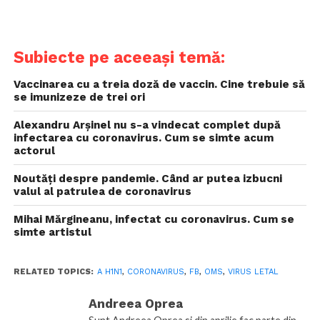
Subiecte pe aceeași temă:
Vaccinarea cu a treia doză de vaccin. Cine trebuie să
se imunizeze de trei ori
Alexandru Arșinel nu s-a vindecat complet după
infectarea cu coronavirus. Cum se simte acum
actorul
Noutăți despre pandemie. Când ar putea izbucni
valul al patrulea de coronavirus
Mihai Mărgineanu, infectat cu coronavirus. Cum se
simte artistul
RELATED TOPICS:
A H1N1
,
CORONAVIRUS
,
FB
,
OMS
,
VIRUS LETAL
Andreea Oprea