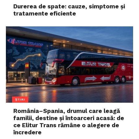
Durerea de spate: cauze, simptome și
tratamente eficiente
ȘTIRI
România–Spania, drumul care leagă
familii, destine și întoarceri acasă: de
ce Elitur Trans rămâne o alegere de
încredere