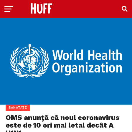
SANATATE
OMS anunță că noul coronavirus
este de 10 ori mai letal decât A