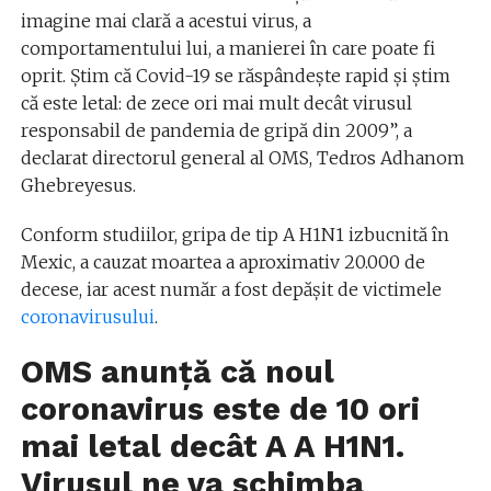
imagine mai clară a acestui virus, a
comportamentului lui, a manierei în care poate fi
oprit. Ştim că Covid-19 se răspândeşte rapid şi ştim
că este letal: de zece ori mai mult decât virusul
responsabil de pandemia de gripă din 2009”, a
declarat directorul general al OMS, Tedros Adhanom
Ghebreyesus.
Conform studiilor, gripa de tip A H1N1 izbucnită în
Mexic, a cauzat moartea a aproximativ 20.000 de
decese, iar acest număr a fost depășit de victimele
coronavirusului
.
OMS anunță că noul
coronavirus este de 10 ori
mai letal decât A A H1N1.
Virusul ne va schimba