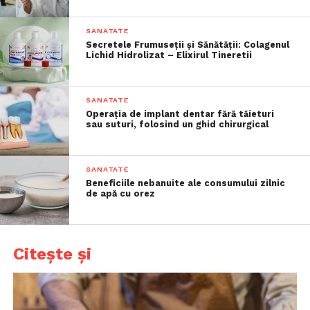
SANATATE
Secretele Frumuseții și Sănătății: Colagenul
Lichid Hidrolizat – Elixirul Tineretii
SANATATE
Operația de implant dentar fără tăieturi
sau suturi, folosind un ghid chirurgical
SANATATE
Beneficiile nebanuite ale consumului zilnic
de apă cu orez
Citește și