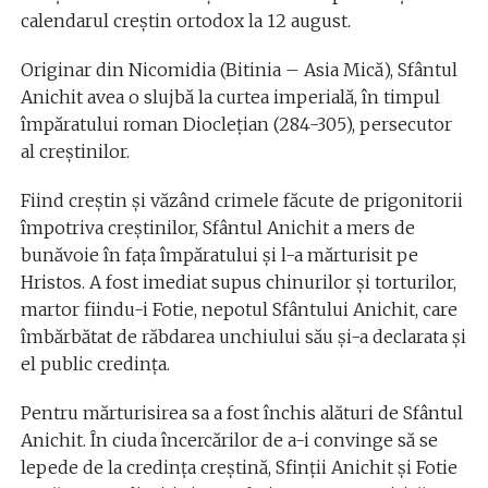
calendarul creştin ortodox la 12 august.
Originar din Nicomidia (Bitinia – Asia Mică), Sfântul
Anichit avea o slujbă la curtea imperială, în timpul
împăratului roman Diocleţian (284-305), persecutor
al creştinilor.
Fiind creştin şi văzând crimele făcute de prigonitorii
împotriva creştinilor, Sfântul Anichit a mers de
bunăvoie în faţa împăratului şi l-a mărturisit pe
Hristos. A fost imediat supus chinurilor şi torturilor,
martor fiindu-i Fotie, nepotul Sfântului Anichit, care
îmbărbătat de răbdarea unchiului său şi-a declarata şi
el public credinţa.
Pentru mărturisirea sa a fost închis alături de Sfântul
Anichit. În ciuda încercărilor de a-i convinge să se
lepede de la credinţa creştină, Sfinţii Anichit şi Fotie