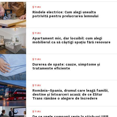
ȘTIRI
Rindele electrice: Cum alegi unealta
potrivită pentru prelucrarea lemnului
ȘTIRI
Apartament mic, dar locuibil: cum alegi
mobilierul ca să câștigi spațiu fără renovare
ȘTIRI
Durerea de spate: cauze, simptome și
tratamente eficiente
ȘTIRI
România–Spania, drumul care leagă familii,
destine și întoarceri acasă: de ce Elitur
Trans rămâne o alegere de încredere
ȘTIRI
De ce unele companii revin la stick-uri USB