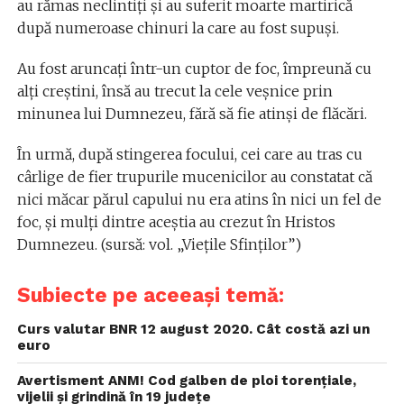
au rămas neclintiţi şi au suferit moarte martirică
după numeroase chinuri la care au fost supuşi.
Au fost aruncaţi într-un cuptor de foc, împreună cu
alţi creştini, însă au trecut la cele veşnice prin
minunea lui Dumnezeu, fără să fie atinşi de flăcări.
În urmă, după stingerea focului, cei care au tras cu
cârlige de fier trupurile mucenicilor au constatat că
nici măcar părul capului nu era atins în nici un fel de
foc, şi mulţi dintre aceştia au crezut în Hristos
Dumnezeu. (sursă: vol. „Vieţile Sfinţilor”)
Subiecte pe aceeași temă:
Curs valutar BNR 12 august 2020. Cât costă azi un
euro
Avertisment ANM! Cod galben de ploi torenţiale,
vijelii şi grindină în 19 judeţe