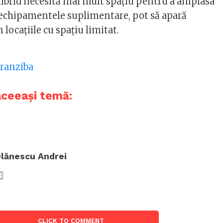
hibrid necesită mai mult spațiu pentru a amplasa
i echipamentele suplimentare, pot să apară
 locațiile cu spațiu limitat.
ranziba
aceeași temă:
lănescu Andrei
CLICK TO COMMENT