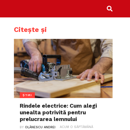
Citește și
ȘTIRI
Rindele electrice: Cum alegi
unealta potrivită pentru
prelucrarea lemnului
ACUM O SĂPTĂMÂNĂ
BY
OLĂNESCU ANDREI