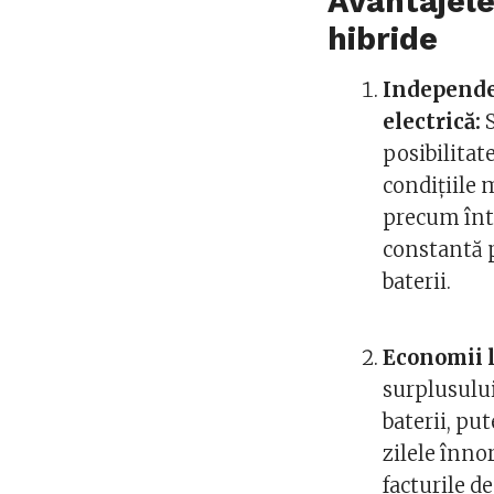
Avantajele
hibride
Independen
electrică:
S
posibilitate
condițiile
precum într
constantă p
baterii.
Economii l
surplusului
baterii, pu
zilele înno
facturile d