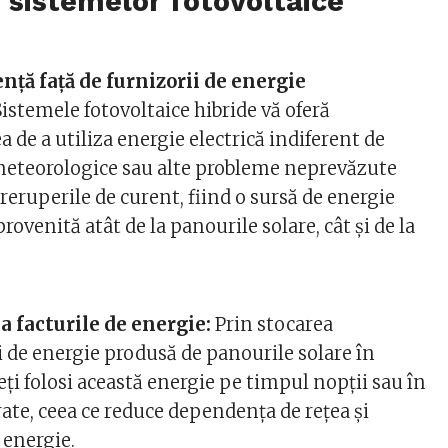
 sistemelor fotovoltaice
ță față de furnizorii de energie
istemele fotovoltaice hibride vă oferă
a de a utiliza energie electrică indiferent de
 meteorologice sau alte probleme neprevăzute
eruperile de curent, fiind o sursă de energie
rovenită atât de la panourile solare, cât și de la
a facturile de energie:
Prin stocarea
 de energie produsă de panourile solare în
teți folosi această energie pe timpul nopții sau în
rate, ceea ce reduce dependența de rețea și
e energie.