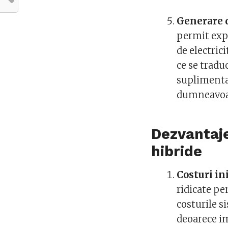
Generare 
permit expo
de electric
ce se tradu
suplimentar
dumneavoa
Dezvantaje
hibride
Costuri ini
ridicate pe
costurile s
deoarece im