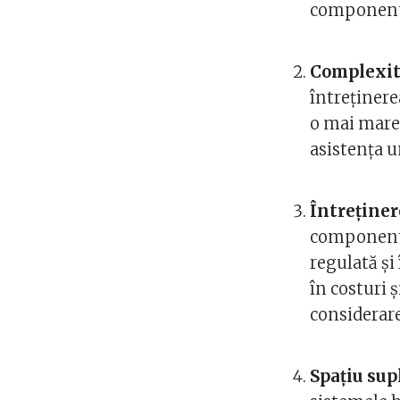
componente
Complexit
întreținere
o mai mare 
asistența u
Întreținer
componente
regulată și 
în costuri ș
considerare
Spațiu sup