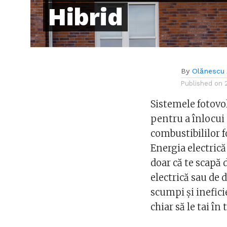
Hibrid
By
Olănescu 
Published on
Sistemele fotovol
pentru a înlocui 
combustibililor f
Energia electrică
doar că te scapă 
electrică sau de 
scumpi și ineficie
chiar să le tai în 