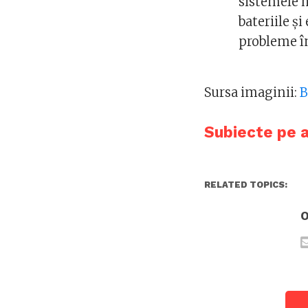
sistemele 
bateriile ș
probleme în
Sursa imaginii:
B
Subiecte pe 
RELATED TOPICS:
O