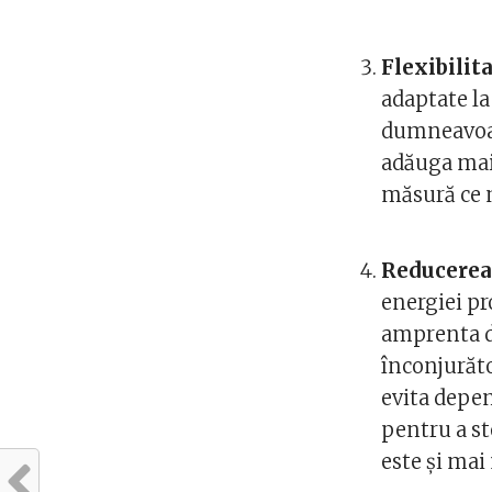
Flexibilita
adaptate la 
dumneavoast
adăuga mai 
măsură ce n
Reducerea
energiei pr
amprenta de
înconjurăto
evita depen
pentru a st
este și mai