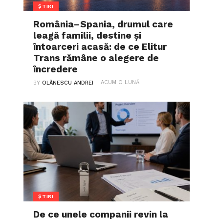
ȘTIRI
România–Spania, drumul care
leagă familii, destine și
întoarceri acasă: de ce Elitur
Trans rămâne o alegere de
încredere
ACUM O LUNĂ
BY
OLĂNESCU ANDREI
ȘTIRI
De ce unele companii revin la