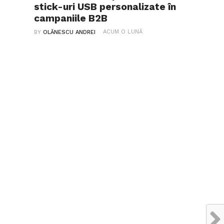
stick-uri USB personalizate în
campaniile B2B
ACUM O LUNĂ
BY
OLĂNESCU ANDREI