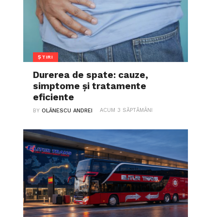
ȘTIRI
Durerea de spate: cauze,
simptome și tratamente
eficiente
ACUM 3 SĂPTĂMÂNI
BY
OLĂNESCU ANDREI