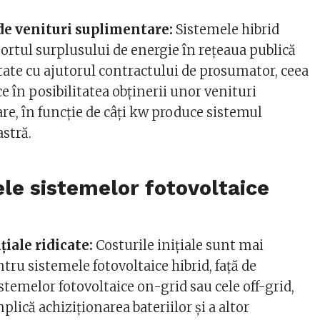
de venituri suplimentare:
Sistemele hibrid
rtul surplusului de energie în rețeaua publică
itate cu ajutorul contractului de prosumator, ceea
ce în posibilitatea obținerii unor venituri
e, în funcție de câți kw produce sistemul
stră.
le sistemelor fotovoltaice
țiale ridicate:
Costurile inițiale sunt mai
ntru sistemele fotovoltaice hibrid, față de
istemelor fotovoltaice on-grid sau cele off-grid,
plică achiziționarea bateriilor și a altor