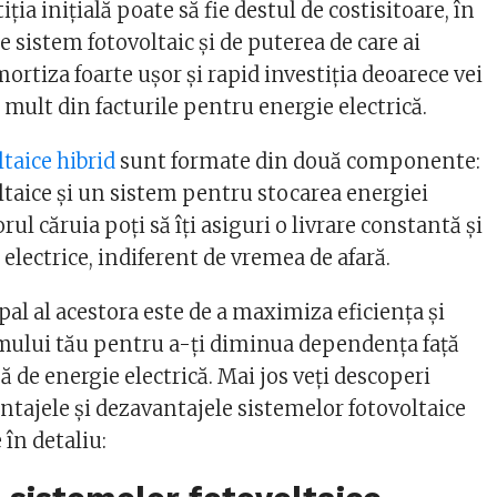
tiția inițială poate să fie destul de costisitoare, în
de sistem fotovoltaic și de puterea
de care ai
amortiza foarte ușor și rapid investiția deoarece vei
mult din facturile pentru energie electrică.
taice hibrid
sunt formate din două componente:
ltaice și un sistem pentru stocarea energiei
orul căruia poți să îți asiguri o livrare constantă și
i electrice, indiferent de vremea de afară.
pal al acestora este de a maximiza eficiența și
temului tău pentru a-ți diminua dependența față
ă de energie electrică. Mai jos veți descoperi
ntajele și dezavantajele sistemelor fotovoltaice
 în detaliu: