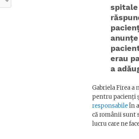
spitale
răspun
pacienţ
anunţe 
pacient
erau pa
a adăug
Gabriela Firea a 
pentru pacienți ș
responsabile
în 
că românii sunt s
lucru care ne fac