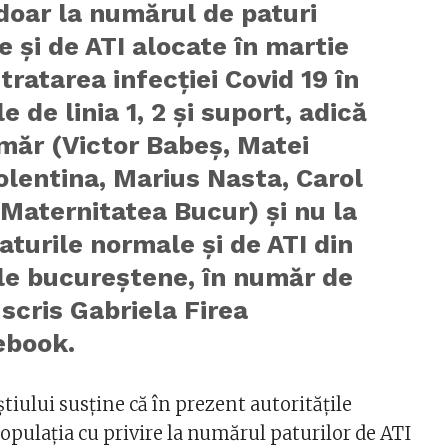
doar la numărul de paturi
 şi de ATI alocate în martie
tratarea infecţiei Covid 19 în
e de linia 1, 2 şi suport, adică
măr (Victor Babeş, Matei
olentina, Marius Nasta, Carol
 Maternitatea Bucur) şi nu la
aturile normale şi de ATI din
le bucureştene, în număr de
a scris Gabriela Firea
ebook.
iului susține că în prezent autoritățile
pulația cu privire la numărul paturilor de ATI