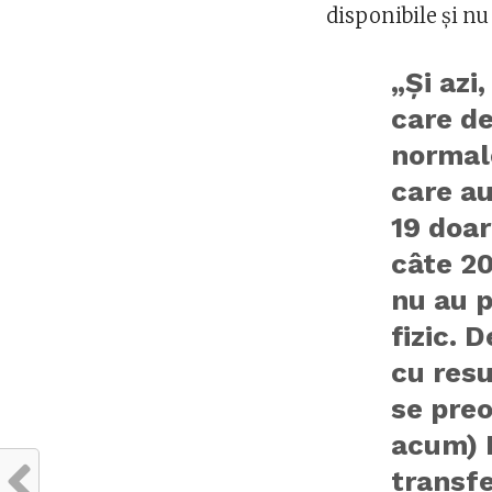
disponibile și n
„Şi azi,
care de
normale
care au
19 doar
câte 20
nu au p
fizic. 
cu resu
se pre
acum) M
transfe