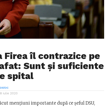
 Firea îl contrazice pe
afat: Sunt şi suficiente
e spital
Bosioc
18 iulie 2020
 făcut mențiuni importante după ce șeful DSU,