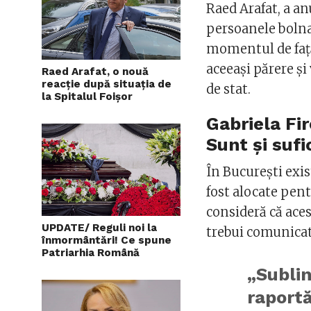
Raed Arafat, a a
persoanele bolnav
momentul de față
aceeași părere și
Raed Arafat, o nouă
reacție după situația de
de stat.
la Spitalul Foișor
Gabriela Fir
Sunt şi sufi
În București exis
fost alocate pent
consideră că aces
UPDATE/ Reguli noi la
trebui comunicat
înmormântări! Ce spune
Patriarhia Română
„Sublin
raportă