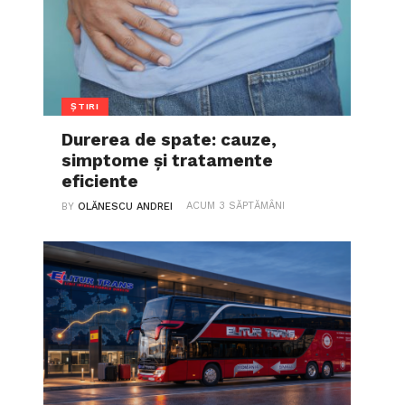
ȘTIRI
Durerea de spate: cauze,
simptome și tratamente
eficiente
ACUM 3 SĂPTĂMÂNI
BY
OLĂNESCU ANDREI