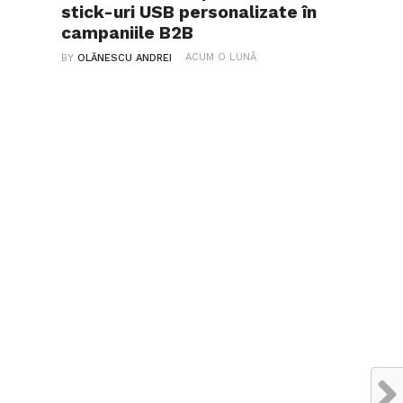
stick-uri USB personalizate în
campaniile B2B
ACUM O LUNĂ
BY
OLĂNESCU ANDREI