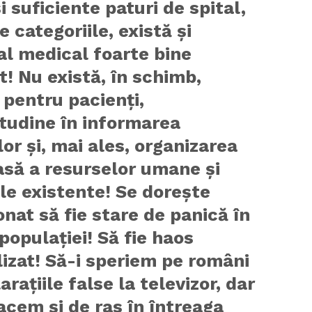
i suficiente paturi de spital,
e categoriile, există şi
l medical foarte bine
t! Nu există, în schimb,
 pentru pacienţi,
tudine în informarea
or şi, mai ales, organizarea
asă a resurselor umane şi
le existente! Se doreşte
onat să fie stare de panică în
populaţiei! Să fie haos
izat! Să-i speriem pe români
araţiile false la televizor, dar
acem şi de ras în întreaga