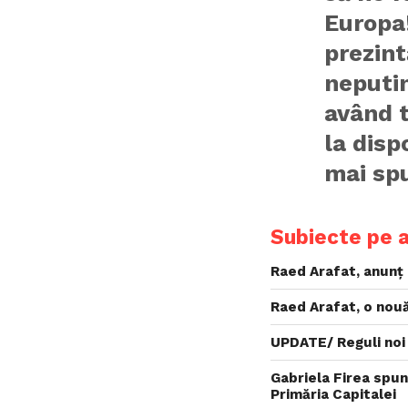
Europa!
prezint
neputin
având 
la disp
mai spu
Subiecte pe 
Raed Arafat, anunț
Raed Arafat, o nouă
UPDATE/ Reguli noi
Gabriela Firea spun
Primăria Capitalei