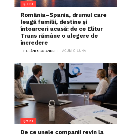
ȘTIRI
România–Spania, drumul care
leagă familii, destine și
întoarceri acasă: de ce Elitur
Trans rămâne o alegere de
încredere
ACUM O LUNĂ
BY
OLĂNESCU ANDREI
ȘTIRI
De ce unele companii revin la