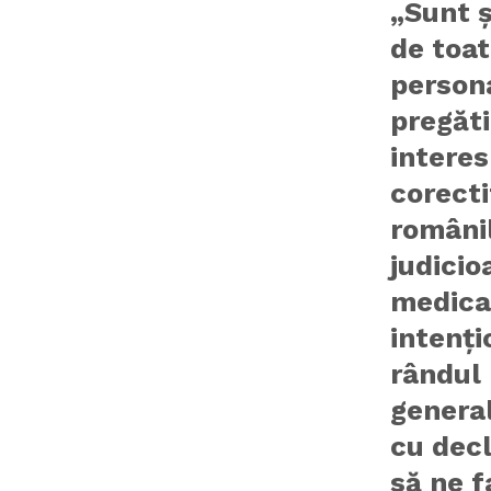
„Sunt ş
de toat
persona
pregăti
interes
corecti
românil
judicio
medica
intenţi
rândul 
general
cu decl
să ne f