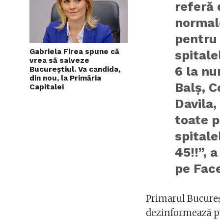
referă 
normale
pentru 
Gabriela Firea spune că
spitalel
vrea să salveze
6 la nu
Bucureștiul. Va candida,
din nou, la Primăria
Balş, C
Capitalei
Davila,
toate p
spitale
45!!”, 
pe Fac
Primarul Bucureșt
dezinformează po