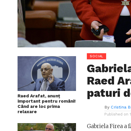
SOCIAL
Gabriela
Raed Ar
paturi d
Raed Arafat, anunț
important pentru români!
Când are loc prima
By
Cristina 
relaxare
Published on
Gabriela Firea a