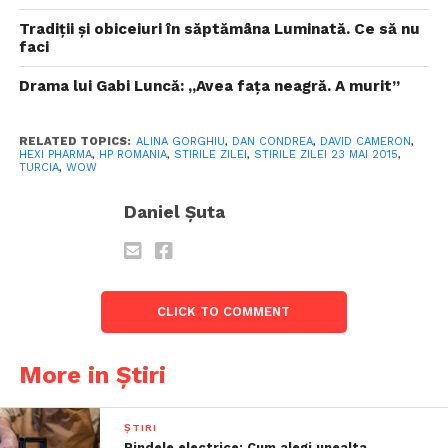
Tradiții și obiceiuri în săptămâna Luminată. Ce să nu
faci
Drama lui Gabi Luncă: „Avea faţa neagră. A murit”
RELATED TOPICS:
ALINA GORGHIU
,
DAN CONDREA
,
DAVID CAMERON
,
HEXI PHARMA
,
HP ROMANIA
,
STIRILE ZILEI
,
STIRILE ZILEI 23 MAI 2015
,
TURCIA
,
WOW
Daniel Șuta
CLICK TO COMMENT
More in Știri
ȘTIRI
Rindele electrice: Cum alegi unealta