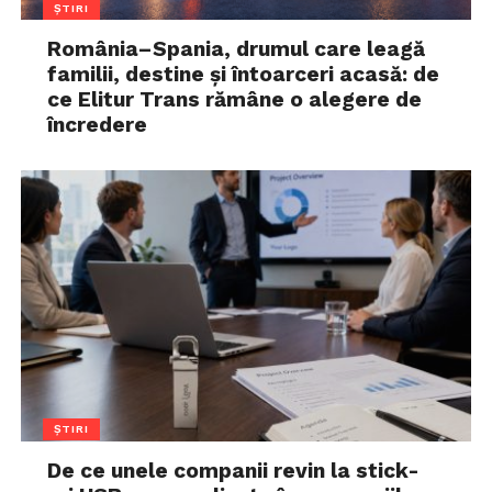
ȘTIRI
România–Spania, drumul care leagă
familii, destine și întoarceri acasă: de
ce Elitur Trans rămâne o alegere de
încredere
ȘTIRI
De ce unele companii revin la stick-