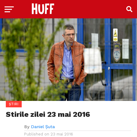
ȘTIRI
Stirile zilei 23 mai 2016
By
Daniel Șuta
Published on
23 mai 2016