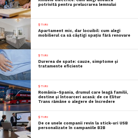
potrivită pentru prelucrarea lemnului
ȘTIRI
Apartament mic, dar locuibil: cum alegi
mobilierul ca să câștigi spațiu fără renovare
ȘTIRI
Durerea de spate: cauze, simptome și
tratamente eficiente
ȘTIRI
România–Spania, drumul care leagă familii,
destine și întoarceri acasă: de ce Elitur
Trans rămâne o alegere de încredere
ȘTIRI
De ce unele companii revin la stick-uri USB
personalizate în campaniile B2B