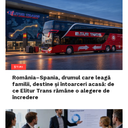
ȘTIRI
România–Spania, drumul care leagă
familii, destine și întoarceri acasă: de
ce Elitur Trans rămâne o alegere de
încredere