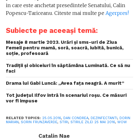
in care este anchetat presedintele Senatului, Calin
Popescu-Tariceanu. Citeste mai multe pe
Agerpres!
Subiecte pe aceeași temă:
Mesaje 8 martie 2023. Urări și sms-uri de Ziua
Femeii pentru mamă, soră, soacră, iubită, bunică,
soție, profesoară
Tradiții și obiceiuri în săptămâna Luminată. Ce să nu
faci
Drama lui Gabi Luncă: „Avea faţa neagră. A murit”
Tot județul Ilfov intră în scenariul roșu. Ce măsuri
vor fi impuse
RELATED TOPICS:
25.05.2016
,
DAN CONDREA
,
DEZINFECTANTI
,
DORIN
MARIAN
,
SORIN FRUNZAVERDE
,
STIRI
,
STIRILE ZILEI 25 MAI 2016
,
WOW
Catalin Nae