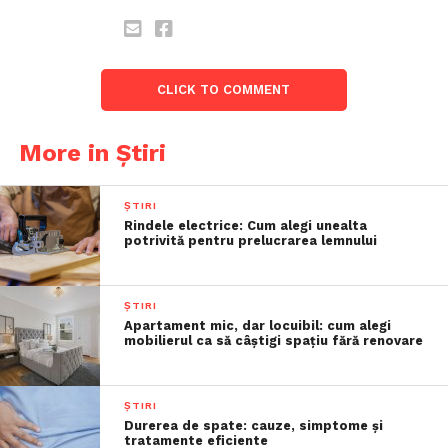
CLICK TO COMMENT
More in Știri
ȘTIRI
Rindele electrice: Cum alegi unealta
potrivită pentru prelucrarea lemnului
ȘTIRI
Apartament mic, dar locuibil: cum alegi
mobilierul ca să câștigi spațiu fără renovare
ȘTIRI
Durerea de spate: cauze, simptome și
tratamente eficiente