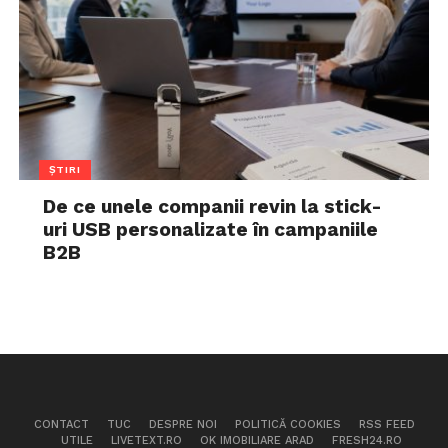
ȘTIRI
De ce unele companii revin la stick-
uri USB personalizate în campaniile
B2B
CONTACT
TUC
DESPRE NOI
POLITICĂ COOKIES
RSS FEED
UTILE
LIVETEXT.RO
OK IMOBILIARE ARAD
FRESH24.RO