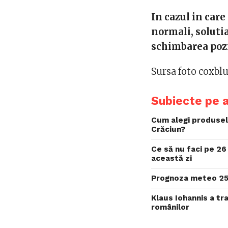
In cazul in car
normali, soluti
schimbarea pozi
Sursa foto coxbl
Subiecte pe 
Cum alegi produsele
Crăciun?
Ce să nu faci pe 26 
această zi
Prognoza meteo 25
Klaus Iohannis a tr
românilor