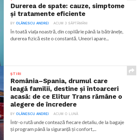
Durerea de spate: cauze, simptome
și tratamente eficiente
BY
OLĂNESCU ANDREI
ACUM 3 SĂPTĂMÂNI
În toată viața noastră, din copilărie până la bătrânețe,
durerea fizică este o constantă. Uneori apare...
ȘTIRI
România–Spania, drumul care
leagă familii, destine și întoarceri
acasă: de ce Elitur Trans rămâne o
alegere de încredere
BY
OLĂNESCU ANDREI
ACUM O LUNĂ
Într-o rută unde contează fiecare detaliu, de la bagaje
și program până la siguranță și confort,...