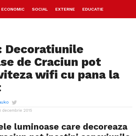
ECONOMIC
SOCIAL
EXTERNE
EDUCATIE
 Decoratiunile
se de Craciun pot
iteza wifi cu pana la
t
auko
4 decembrie 2015
le luminoase care decoreaza