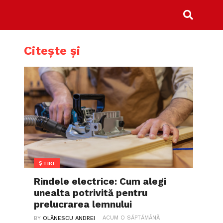
Citește și
ȘTIRI
Rindele electrice: Cum alegi
unealta potrivită pentru
prelucrarea lemnului
ACUM O SĂPTĂMÂNĂ
BY
OLĂNESCU ANDREI