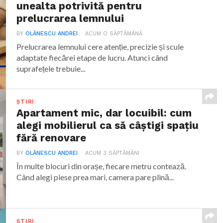
unealta potrivită pentru
prelucrarea lemnului
BY
OLĂNESCU ANDREI
ACUM O SĂPTĂMÂNĂ
Prelucrarea lemnului cere atenție, precizie și scule
adaptate fiecărei etape de lucru. Atunci când
suprafețele trebuie...
ȘTIRI
Apartament mic, dar locuibil: cum
alegi mobilierul ca să câștigi spațiu
fără renovare
BY
OLĂNESCU ANDREI
ACUM 3 SĂPTĂMÂNI
În multe blocuri din orașe, fiecare metru contează.
Când alegi piese prea mari, camera pare plină...
ȘTIRI