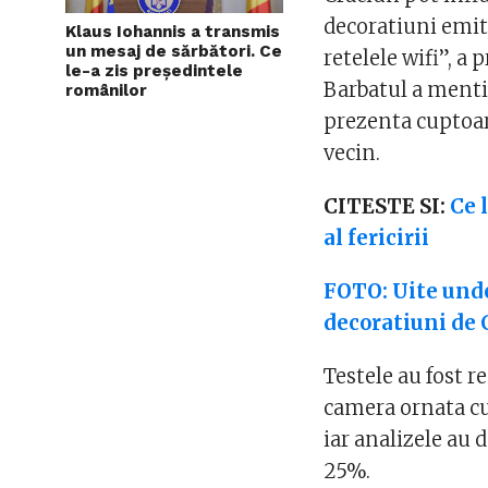
decoratiuni emit
Klaus Iohannis a transmis
un mesaj de sărbători. Ce
retelele wifi”, a
le-a zis președintele
Barbatul a mentio
românilor
prezenta cuptoare
vecin.
CITESTE SI:
Ce 
al fericirii
FOTO: Uite unde
decoratiuni de 
Testele au fost r
camera ornata cu
iar analizele au 
25%.