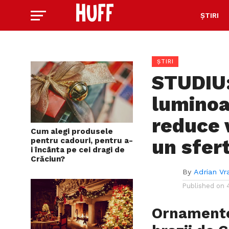
ȘTIRI
ȘTIRI
STUDIU:
luminoa
reduce v
Cum alegi produsele
un sfer
pentru cadouri, pentru a-
i încânta pe cei dragi de
Crăciun?
By
Adrian Vr
Published on
Ornamente