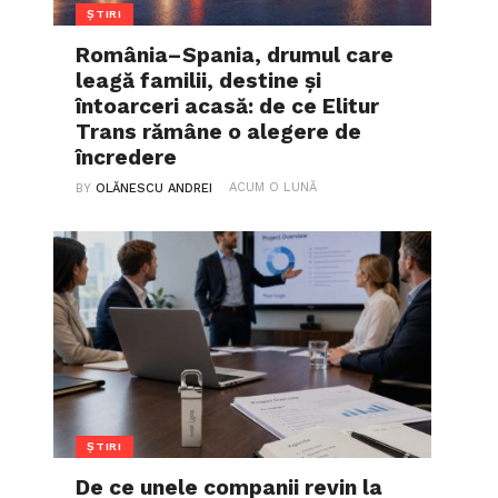
ȘTIRI
România–Spania, drumul care
leagă familii, destine și
întoarceri acasă: de ce Elitur
Trans rămâne o alegere de
încredere
ACUM O LUNĂ
BY
OLĂNESCU ANDREI
ȘTIRI
De ce unele companii revin la