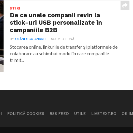
ȘTIRI
De ce unele companii revin la
stick-uri USB personalizate în
campaniile B2B
BY
OLĂNESCU ANDREI
ACUM O LUNĂ
Stocarea online, linkurile de transfer și platformele de
colaborare au schimbat modul în care companiile
trimit...
I
POLITICĂ COOKIES
RSS FEED
UTILE
LIVETEXT.RO
OK I