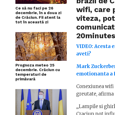
brazii de 
wifi, care
Ce să nu faci pe 26
decembrie, în a doua zi
viteza, pot
de Crăciun. Fii atent la
tot în această zi
comunicati
20minutes
VIDEO: Acesta 
aveti?
Prognoza meteo 25
Mark Zuckerberg
decembrie. Crăciun cu
emotionanta a 
temperaturi de
primăvară
Conexiunea wifi d
greutate, afirma
„Lampile si ghir
Craciun pot infl