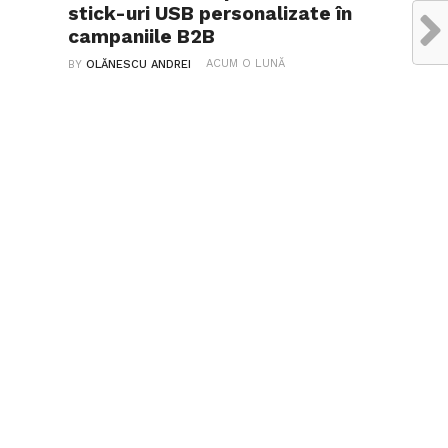
stick-uri USB personalizate în
campaniile B2B
ACUM O LUNĂ
BY
OLĂNESCU ANDREI