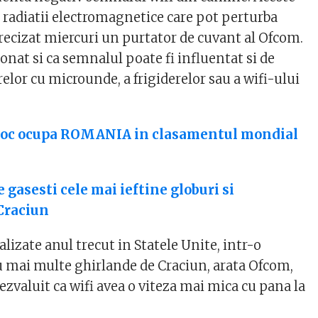
 radiatii electromagnetice care pot perturba
 precizat miercuri un purtator de cuvant al Ofcom.
nat si ca semnalul poate fi influentat si de
lor cu microunde, a frigiderelor sau a wifi-ului
loc ocupa ROMANIA in clasamentul mondial
 gasesti cele mai ieftine globuri si
Craciun
ealizate anul trecut in Statele Unite, intr-o
 mai multe ghirlande de Craciun, arata Ofcom,
dezvaluit ca wifi avea o viteza mai mica cu pana la