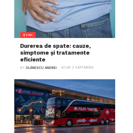
ȘTIRI
Durerea de spate: cauze,
simptome și tratamente
eficiente
ACUM 3 SĂPTĂMÂNI
BY
OLĂNESCU ANDREI