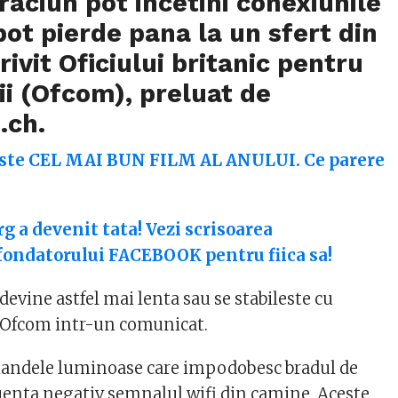
Craciun pot incetini conexiunile
 pot pierde pana la un sfert din
rivit Oficiului britanic pentru
i (Ofcom), preluat de
.ch.
este CEL MAI BUN FILM AL ANULUI. Ce parere
 a devenit tata! Vezi scrisoarea
fondatorului FACEBOOK pentru fiica sa!
evine astfel mai lenta sau se stabileste cu
 Ofcom intr-un comunicat.
landele luminoase care impodobesc bradul de
uenta negativ semnalul wifi din camine. Aceste