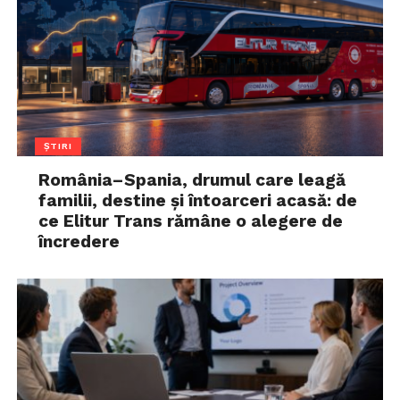
ȘTIRI
România–Spania, drumul care leagă
familii, destine și întoarceri acasă: de
ce Elitur Trans rămâne o alegere de
încredere