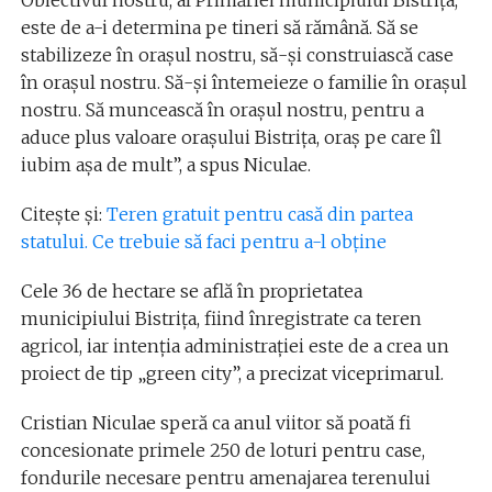
Obiectivul nostru, al Primăriei municipiului Bistriţa,
este de a-i determina pe tineri să rămână. Să se
stabilizeze în oraşul nostru, să-şi construiască case
în oraşul nostru. Să-şi întemeieze o familie în oraşul
nostru. Să muncească în oraşul nostru, pentru a
aduce plus valoare oraşului Bistriţa, oraş pe care îl
iubim aşa de mult”, a spus Niculae.
Citește și:
Teren gratuit pentru casă din partea
statului. Ce trebuie să faci pentru a-l obține
Cele 36 de hectare se află în proprietatea
municipiului Bistriţa, fiind înregistrate ca teren
agricol, iar intenţia administraţiei este de a crea un
proiect de tip „green city”, a precizat viceprimarul.
Cristian Niculae speră ca anul viitor să poată fi
concesionate primele 250 de loturi pentru case,
fondurile necesare pentru amenajarea terenului