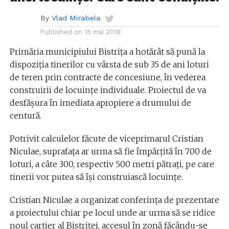
By
Vlad Mirabela
Published on
15 mai 2018
Primăria municipiului Bistriţa a hotărât să pună la
dispoziția tinerilor cu vârsta de sub 35 de ani loturi
de teren prin contracte de concesiune, în vederea
construirii de locuințe individuale. Proiectul de va
desfășura în imediata apropiere a drumului de
centură.
Potrivit calculelor făcute de viceprimarul Cristian
Niculae, suprafaţa ar urma să fie împărţită în 700 de
loturi, a câte 300, respectiv 500 metri pătraţi, pe care
tinerii vor putea să îşi construiască locuinţe.
Cristian Niculae a organizat conferinţa de prezentare
a proiectului chiar pe locul unde ar urma să se ridice
noul cartier al Bistriţei, accesul în zonă făcându-se