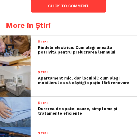
CLICK TO COMMENT
More in Știri
ȘTIRI
Rindele electrice: Cum alegi unealta
potrivită pentru prelucrarea lemnului
ȘTIRI
Apartament mic, dar locuibil: cum alegi
mobilierul ca să câștigi spațiu fără renovare
ȘTIRI
Durerea de spate: cauze, simptome și
tratamente eficiente
ȘTIRI