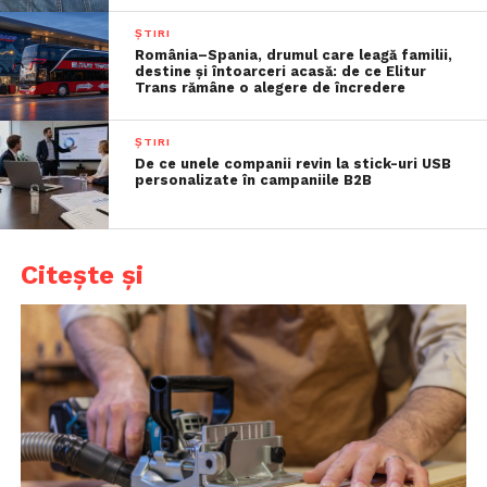
ȘTIRI
România–Spania, drumul care leagă familii,
destine și întoarceri acasă: de ce Elitur
Trans rămâne o alegere de încredere
ȘTIRI
De ce unele companii revin la stick-uri USB
personalizate în campaniile B2B
Citește și