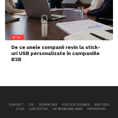
ȘTIRI
De ce unele companii revin la stick-
uri USB personalizate în campaniile
B2B
CONTACT
TUC
DESPRE NOI
POLITICĂ COOKIES
RSS FEED
UTILE
LIVETEXT.RO
OK IMOBILIARE ARAD
FRESH24.RO