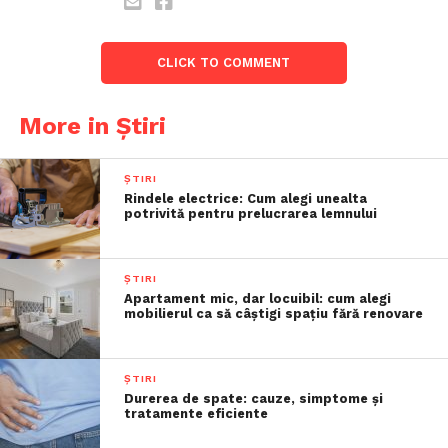
CLICK TO COMMENT
More in Știri
ȘTIRI
Rindele electrice: Cum alegi unealta
potrivită pentru prelucrarea lemnului
ȘTIRI
Apartament mic, dar locuibil: cum alegi
mobilierul ca să câștigi spațiu fără renovare
ȘTIRI
Durerea de spate: cauze, simptome și
tratamente eficiente