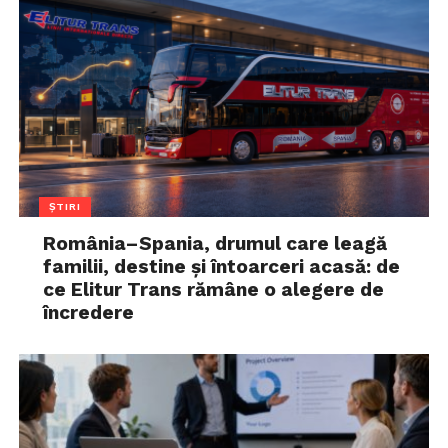
ȘTIRI
România–Spania, drumul care leagă
familii, destine și întoarceri acasă: de
ce Elitur Trans rămâne o alegere de
încredere