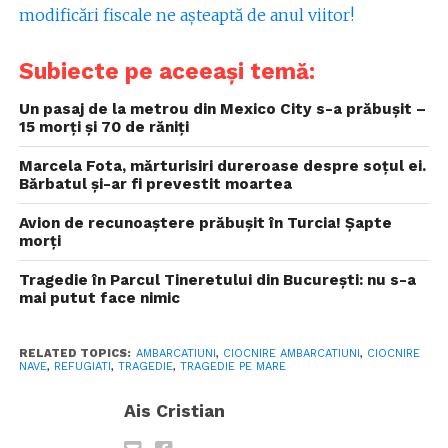
modificări fiscale ne așteaptă de anul viitor!
Subiecte pe aceeași temă:
Un pasaj de la metrou din Mexico City s-a prăbușit –
15 morți și 70 de răniți
Marcela Fota, mărturisiri dureroase despre soțul ei.
Bărbatul și-ar fi prevestit moartea
Avion de recunoaștere prăbușit în Turcia! Șapte
morți
Tragedie în Parcul Tineretului din București: nu s-a
mai putut face nimic
RELATED TOPICS:
AMBARCATIUNI
,
CIOCNIRE AMBARCATIUNI
,
CIOCNIRE
NAVE
,
REFUGIATI
,
TRAGEDIE
,
TRAGEDIE PE MARE
Ais Cristian