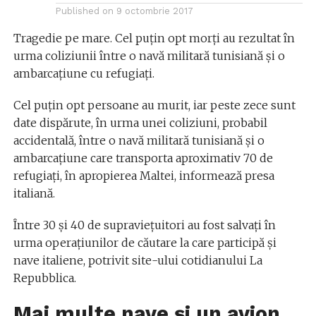
Published on
9 octombrie 2017
Tragedie pe mare. Cel puţin opt morţi au rezultat în
urma coliziunii între o navă militară tunisiană şi o
ambarcaţiune cu refugiaţi.
Cel puţin opt persoane au murit, iar peste zece sunt
date dispărute, în urma unei coliziuni, probabil
accidentală, între o navă militară tunisiană şi o
ambarcaţiune care transporta aproximativ 70 de
refugiaţi, în apropierea Maltei, informează presa
italiană.
Între 30 şi 40 de supravieţuitori au fost salvaţi în
urma operaţiunilor de căutare la care participă şi
nave italiene, potrivit site-ului cotidianului La
Repubblica.
Mai multe nave și un avion