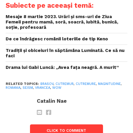
Subiecte pe aceeași temă:
Mesaje 8 martie 2023. Urări și sms-uri de Ziua
Femeii pentru mamă, soră, soacră, iubită, bunică,
soție, profesoară
De ce îndrăgesc românii loteriile de tip Keno
Tradiții și obiceiuri în săptămâna Luminată. Ce să nu
faci
Drama lui Gabi Luncă: „Avea faţa neagră. A murit”
RELATED TOPICS:
BRASOV
,
CUTREMUR
,
CUTREMURE
,
MAGNITUDINE
,
ROMANIA
,
SEISM
,
VRANCEA
,
WOW
Catalin Nae
CLICK TO COMMENT