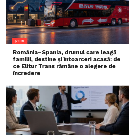
ȘTIRI
România–Spania, drumul care leagă
familii, destine și întoarceri acasă: de
ce Elitur Trans rămâne o alegere de
încredere