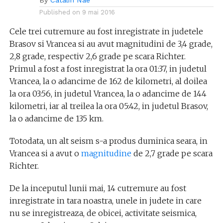
By
Catalin Nae
Published on
9 mai 2016
Cele trei cutremure au fost inregistrate in judetele
Brasov si Vrancea si au avut magnitudini de 3,4 grade,
2,8 grade, respectiv 2,6 grade pe scara Richter.
Primul a fost a fost inregistrat la ora 01:37, in judetul
Vrancea, la o adancime de 162 de kilometri, al doilea
la ora 03:56, in judetul Vrancea, la o adancime de 144
kilometri, iar al treilea la ora 05:42, in judetul Brasov,
la o adancime de 135 km.
Totodata, un alt seism s-a produs duminica seara, in
Vrancea si a avut o
magnitudine
de 2,7 grade pe scara
Richter.
De la inceputul lunii mai, 14 cutremure au fost
inregistrate in tara noastra, unele in judete in care
nu se inregistreaza, de obicei, activitate seismica,