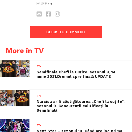
HUFF.ro
CLICK TO COMMENT
More in TV
TV
Semifinala Chefi la Cuțite, sezonul 9, 14
iunie 2021.Drumul spre finală UPDATE
TV
Narcisa ar fi câștigătoarea „Chefi la cuțite”,
sezonul 9. Concurenții calitificați în
Semifinală
TV
Next Star – sezonul 10. Când are loc prima