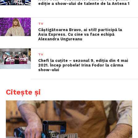
ediție a show-ului de talente de la Antena 1
TV
Câștigătoarea Bravo, ai stil! participă la
Asia Express. Cu cine va face echipă
Alexandra Ungureanu
TV
Chefi la cuțite – sezonul 9, ediția din 4 mai
2021. Încep probele! Irina Fodor la cârma
show-ului
Citește și