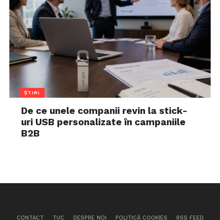
ȘTIRI
De ce unele companii revin la stick-
uri USB personalizate în campaniile
B2B
CONTACT
TUC
DESPRE NOI
POLITICĂ COOKIES
RSS FEED