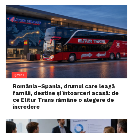
ȘTIRI
România–Spania, drumul care leagă
familii, destine și întoarceri acasă: de
ce Elitur Trans rămâne o alegere de
încredere