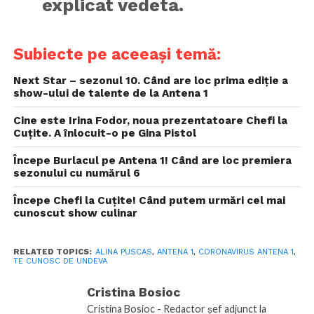
explicat vedeta.
Subiecte pe aceeași temă:
Next Star – sezonul 10. Când are loc prima ediție a
show-ului de talente de la Antena 1
Cine este Irina Fodor, noua prezentatoare Chefi la
Cuțite. A înlocuit-o pe Gina Pistol
Începe Burlacul pe Antena 1! Când are loc premiera
sezonului cu numărul 6
Începe Chefi la Cuțite! Când putem urmări cel mai
cunoscut show culinar
RELATED TOPICS:
ALINA PUSCAS
,
ANTENA 1
,
CORONAVIRUS ANTENA 1
,
TE CUNOSC DE UNDEVA
Cristina Bosioc
Cristina Bosioc - Redactor șef adjunct la