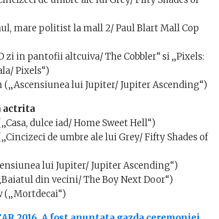
l, mare politist la mall 2/ Paul Blart Mall Cop
zi in pantofii altcuiva/ The Cobbler“ si „Pixels:
la/ Pixels“)
(„Ascensiunea lui Jupiter/ Jupiter Ascending“)
 actrita
(„Casa, dulce iad/ Home Sweet Hell“)
„Cincizeci de umbre ale lui Grey/ Fifty Shades of
ensiunea lui Jupiter/ Jupiter Ascending“)
„Baiatul din vecini/ The Boy Next Door“)
 („Mortdecai“)
AR 2016. A fost anuntata gazda ceremoniei.