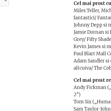
Cel mai prost cu
Miles Teller, Mic
fantastici/ Fanta
Johnny Depp si m
Jamie Dornan si 
Grey/ Fifty Shade
Kevin James si mu
Paul Blart Mall C
Adam Sandler si o
altcuiva/ The Cob
Cel mai prost r
Andy Fickman („P
2“)
Tom Six („Human
Sam Taylor-Johns