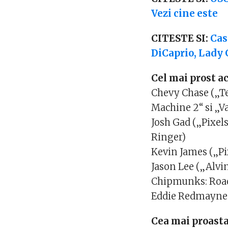
Vezi cine este
CITESTE SI:
Cas
DiCaprio, Lady 
Cel mai prost a
Chevy Chase („Te
Machine 2“ si „V
Josh Gad („Pixel
Ringer)
Kevin James („Pix
Jason Lee („Alvin
Chipmunks: Road
Eddie Redmayne (
Cea mai proasta