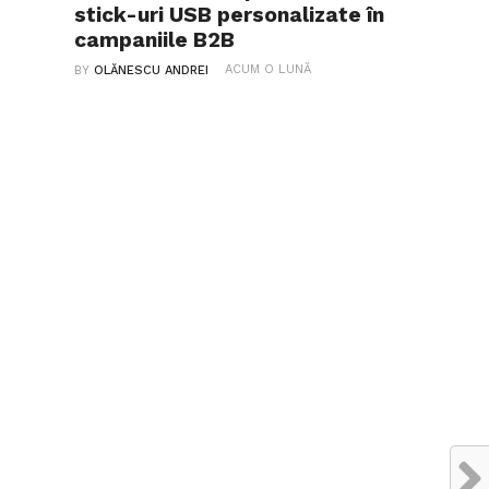
stick-uri USB personalizate în
campaniile B2B
ACUM O LUNĂ
BY
OLĂNESCU ANDREI