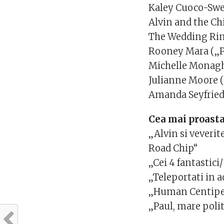
Kaley Cuoco-Swee
Alvin and the Ch
The Wedding Rin
Rooney Mara („
Michelle Monagha
Julianne Moore (
Amanda Seyfried 
Cea mai proast
„Alvin si veveri
Road Chip“
„Cei 4 fantastici
„Teleportati in 
„Human Centipe
„Paul, mare polit