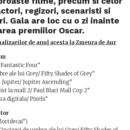
proaste filme, precum si celor
ctori, regizori, scenaristi si
i. Gala are loc cu o zi inainte
rea premiilor Oscar.
nalizarilor de anul acesta la Zmeura de Aur
ilm
/ Fantastic Four“
re ale lui Grey/ Fifty Shades of Grey“
 Jupiter/ Jupiter Ascending“
ist la mall 2/ Paul Blart Mall Cop 2“
ra digitala/ Pixels“
ctor
ortdecai“)
ncizeci de umbre ale lui Grey/ Fifty Shades of