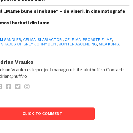
ul ,,Mame bune si nebune” – de vineri, in cinematografe
umosi barbati din lume
M SANDLER
,
CEI MAI SLABI ACTORI
,
CELE MAI PROASTE FILME
,
Y SHADES OF GREY
,
JOHNY DEPP
,
JUPITER ASCENDING
,
MILA KUNIS
,
drian Vrauko
drian Vrauko este project managerul site-ului huff.ro Contact:
drian@huff.ro
CLICK TO COMMENT