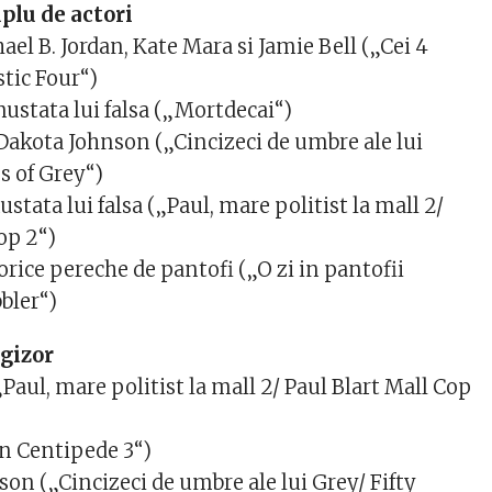
plu de actori
hael B. Jordan, Kate Mara si Jamie Bell („Cei 4
stic Four“)
ustata lui falsa („Mortdecai“)
Dakota Johnson („Cincizeci de umbre ale lui
s of Grey“)
stata lui falsa („Paul, mare politist la mall 2/
op 2“)
rice pereche de pantofi („O zi in pantofii
bler“)
egizor
aul, mare politist la mall 2/ Paul Blart Mall Cop
 Centipede 3“)
on („Cincizeci de umbre ale lui Grey/ Fifty