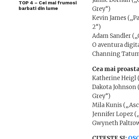
TOP 4 – Cei mai frumosi
Grey“)
barbati din lume
Kevin James („Pau
2“)
Adam Sandler („O 
O aventura digita
Channing Tatum 
Cea mai proasta
Katherine Heigl 
Dakota Johnson (
Grey“)
Mila Kunis („Asc
Jennifer Lopez (
Gwyneth Paltrow
CITESTE SI:
OSC