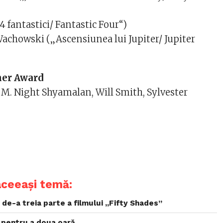
4 fantastici/ Fantastic Four“)
chowski („Ascensiunea lui Jupiter/ Jupiter
mer Award
 M. Night Shyamalan, Will Smith, Sylvester
aceeași temă:
de-a treia parte a filmului „Fifty Shades”
t pentru a doua oară