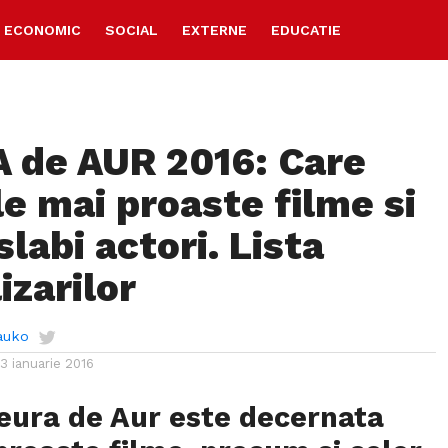
ECONOMIC
SOCIAL
EXTERNE
EDUCATIE
 de AUR 2016: Care
le mai proaste filme si
slabi actori. Lista
izarilor
auko
13 ianuarie 2016
eura de Aur este decernata