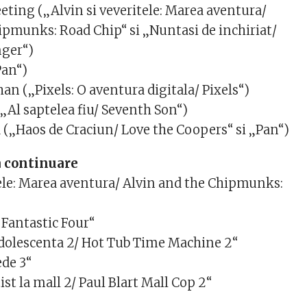
ting („Alvin si veveritele: Marea aventura/
ipmunks: Road Chip“ si „Nuntasi de inchiriat/
ger“)
Pan“)
n („Pixels: O aventura digitala/ Pixels“)
„Al saptelea fiu/ Seventh Son“)
(„Haos de Craciun/ Love the Coopers“ si „Pan“)
a continuare
tele: Marea aventura/ Alvin and the Chipmunks:
/ Fantastic Four“
adolescenta 2/ Hot Tub Time Machine 2“
de 3“
ist la mall 2/ Paul Blart Mall Cop 2“