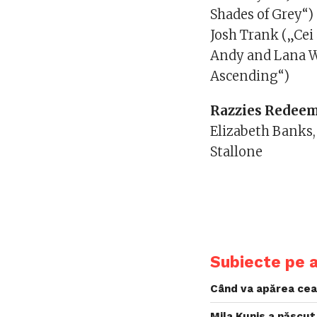
Shades of Grey“)
Josh Trank („Cei 
Andy and Lana Wa
Ascending“)
Razzies Redee
Elizabeth Banks,
Stallone
Subiecte pe 
Când va apărea cea 
Mila Kunis a născu