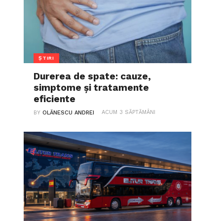
ȘTIRI
Durerea de spate: cauze,
simptome și tratamente
eficiente
ACUM 3 SĂPTĂMÂNI
BY
OLĂNESCU ANDREI