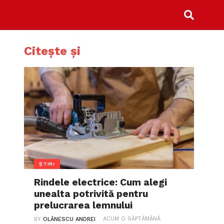
Citește și
ȘTIRI
Rindele electrice: Cum alegi
unealta potrivită pentru
prelucrarea lemnului
ACUM O SĂPTĂMÂNĂ
BY
OLĂNESCU ANDREI