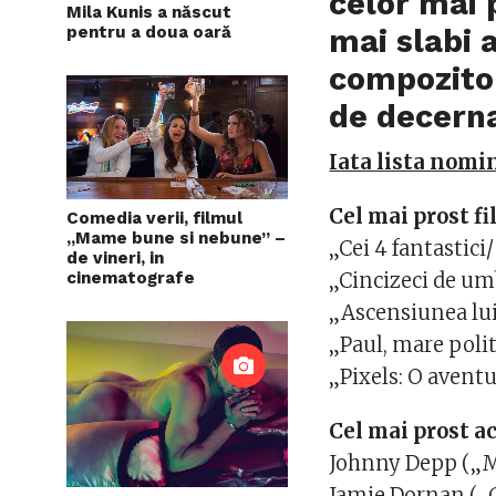
celor mai 
Mila Kunis a născut
pentru a doua oară
mai slabi a
compozitor
de decerna
Iata lista nomi
Cel mai prost f
Comedia verii, filmul
,,Mame bune si nebune” –
„Cei 4 fantastici
de vineri, in
„Cincizeci de umb
cinematografe
„Ascensiunea lui
„Paul, mare polit
„Pixels: O aventu
Cel mai prost a
Johnny Depp („M
Jamie Dornan („Ci