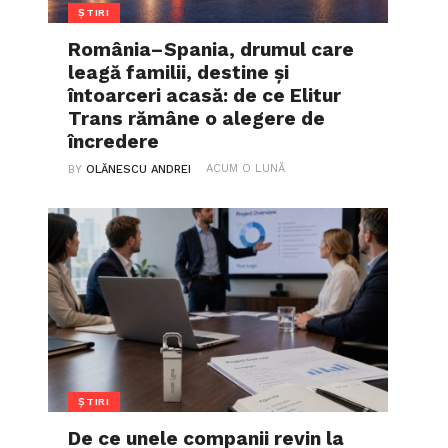
ȘTIRI
România–Spania, drumul care
leagă familii, destine și
întoarceri acasă: de ce Elitur
Trans rămâne o alegere de
încredere
ACUM O LUNĂ
BY
OLĂNESCU ANDREI
ȘTIRI
De ce unele companii revin la