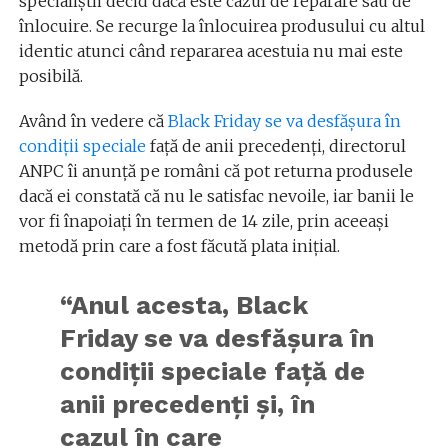
specialiștii decid dacă este cazul de reparare sau de
înlocuire. Se recurge la înlocuirea produsului cu altul
identic atunci când repararea acestuia nu mai este
posibilă.
Având în vedere că
Black Friday se va desfășura în
condiții speciale
față de anii precedenți, directorul
ANPC îi anunță pe români că pot returna produsele
dacă ei constată că nu le satisfac nevoile, iar banii le
vor fi înapoiați în termen de 14 zile, prin aceeași
metodă prin care a fost făcută plata inițial.
“Anul acesta, Black
Friday se va desfăşura în
condiţii speciale faţă de
anii precedenţi şi, în
cazul în care