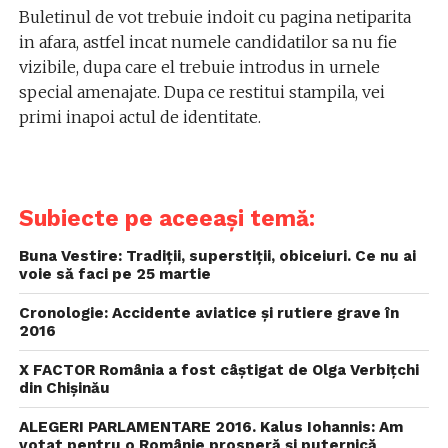
Buletinul de vot trebuie indoit cu pagina netiparita
in afara, astfel incat numele candidatilor sa nu fie
vizibile, dupa care el trebuie introdus in urnele
special amenajate. Dupa ce restitui stampila, vei
primi inapoi actul de identitate.
Subiecte pe aceeași temă:
Buna Vestire: Tradiții, superstiții, obiceiuri. Ce nu ai
voie să faci pe 25 martie
Cronologie: Accidente aviatice și rutiere grave în
2016
X FACTOR România a fost câștigat de Olga Verbițchi
din Chișinău
ALEGERI PARLAMENTARE 2016. Kalus Iohannis: Am
votat pentru o Românie prosperă şi puternică