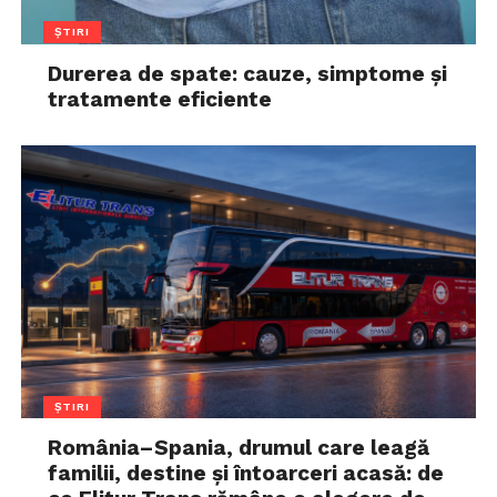
ȘTIRI
Durerea de spate: cauze, simptome și
tratamente eficiente
ȘTIRI
România–Spania, drumul care leagă
familii, destine și întoarceri acasă: de