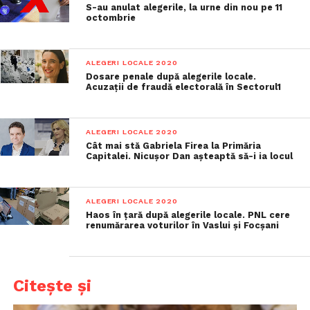
S-au anulat alegerile, la urne din nou pe 11
octombrie
ALEGERI LOCALE 2020
Dosare penale după alegerile locale.
Acuzații de fraudă electorală în Sectorul1
ALEGERI LOCALE 2020
Cât mai stă Gabriela Firea la Primăria
Capitalei. Nicușor Dan așteaptă să-i ia locul
ALEGERI LOCALE 2020
Haos în țară după alegerile locale. PNL cere
renumărarea voturilor în Vaslui și Focșani
Citește și