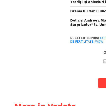
Tradiții și obiceiur
Drama lui Gabi Lunc
Delia și Andreea Ma
Surprizelor” la iUm
RELATED TOPICS:
COP
DE FERTILITATE
,
WOW
O