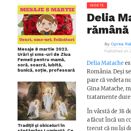
VEDETE
Delia M
rămână 
By
Oprea Ra
Mesaje 8 martie 2023.
Published on
Urări și sms-uri de Ziua
Femeii pentru mamă,
Delia Matache
es
soră, soacră, iubită,
bunică, soție, profesoară
România. Deși se
pare că vedeta nu
Gina Matache, ma
tratamente dure
În vârstă de 38 d
a făcut încă un c
Tradiții și obiceiuri în
trecut că nu își 
săptămâna Luminată. Ce