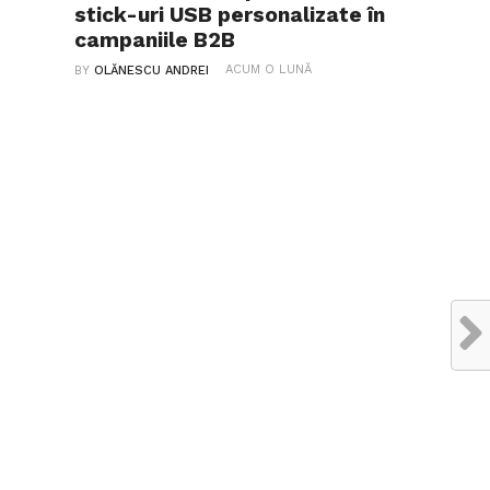
stick-uri USB personalizate în
campaniile B2B
ACUM O LUNĂ
BY
OLĂNESCU ANDREI