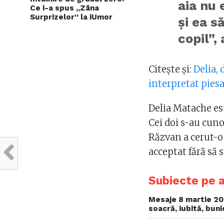
aia nu 
Ce i-a spus „Zâna
Surprizelor” la iUmor
și ea s
copil”,
Citește și:
Delia, 
interpretat pies
Delia Matache es
Cei doi s-au cuno
Răzvan a cerut-o 
acceptat fără să 
Subiecte pe 
Mesaje 8 martie 202
soacră, iubită, bun