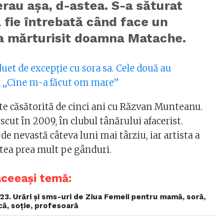
erau aşa, d-astea. S-a săturat
ă fie întrebată când face un
 a mărturisit doamna Matache.
duet de excepție cu sora sa. Cele două au
a „Cine m-a făcut om mare”
te căsătorită de cinci ani cu Răzvan Munteanu.
scut în 2009, în clubul tânărului afacerist.
de nevastă câteva luni mai târziu, iar artista a
stea prea mult pe gânduri.
aceeași temă:
3. Urări și sms-uri de Ziua Femeii pentru mamă, soră,
ică, soție, profesoară