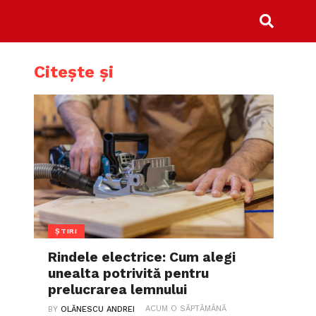
Citește și
ȘTIRI
Rindele electrice: Cum alegi
unealta potrivită pentru
prelucrarea lemnului
ACUM O SĂPTĂMÂNĂ
BY
OLĂNESCU ANDREI