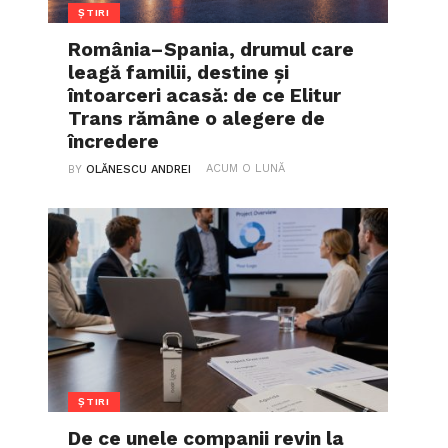
ȘTIRI
România–Spania, drumul care
leagă familii, destine și
întoarceri acasă: de ce Elitur
Trans rămâne o alegere de
încredere
ACUM O LUNĂ
BY
OLĂNESCU ANDREI
ȘTIRI
De ce unele companii revin la