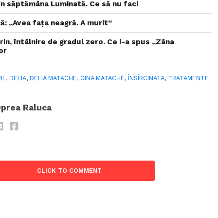
i în săptămâna Luminată. Ce să nu faci
ă: „Avea faţa neagră. A murit”
rin, întâlnire de gradul zero. Ce i-a spus „Zâna
or
IL
,
DELIA
,
DELIA MATACHE
,
GINA MATACHE
,
ÎNSÎRCINATA
,
TRATAMENTE
prea Raluca
CLICK TO COMMENT