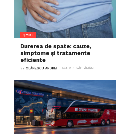
ȘTIRI
Durerea de spate: cauze,
simptome și tratamente
eficiente
ACUM 3 SĂPTĂMÂNI
BY
OLĂNESCU ANDREI