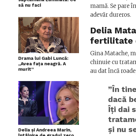
mamă. Se pare în
să nu faci
adevăr dureros.
Delia Mat
fertilitat
Gina Matache, mam
Drama lui Gabi Luncă:
chinuie cu tratam
„Avea faţa neagră. A
murit”
au dat încă roade,
”În tin
dacă be
Îţi dai
tratam
şi nu s
Delia și Andreea Marin,
întâlnire de gradul zero.