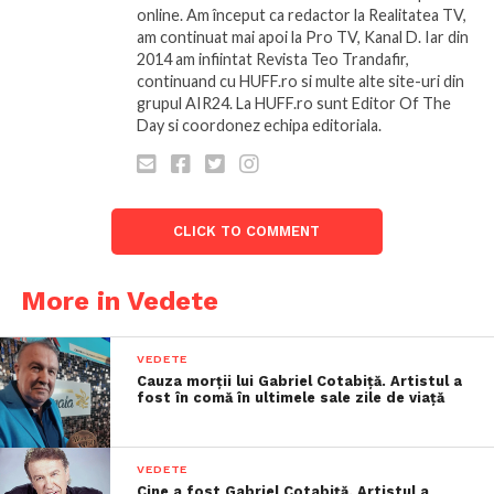
online. Am început ca redactor la Realitatea TV,
am continuat mai apoi la Pro TV, Kanal D. Iar din
2014 am infiintat Revista Teo Trandafir,
continuand cu HUFF.ro si multe alte site-uri din
grupul AIR24. La HUFF.ro sunt Editor Of The
Day si coordonez echipa editoriala.
CLICK TO COMMENT
More in Vedete
VEDETE
Cauza morții lui Gabriel Cotabiță. Artistul a
fost în comă în ultimele sale zile de viață
VEDETE
Cine a fost Gabriel Cotabiță. Artistul a