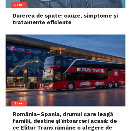
ȘTIRI
Durerea de spate: cauze, simptome și
tratamente eficiente
ȘTIRI
România–Spania, drumul care leagă
familii, destine și întoarceri acasă: de
ce Elitur Trans rămâne o alegere de