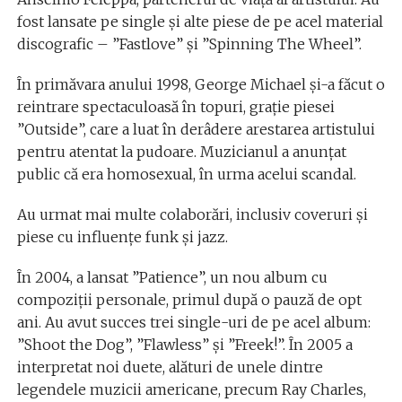
fost lansate pe single şi alte piese de pe acel material
discografic – ”Fastlove” şi ”Spinning The Wheel”.
În primăvara anului 1998, George Michael şi-a făcut o
reintrare spectaculoasă în topuri, graţie piesei
”Outside”, care a luat în derâdere arestarea artistului
pentru atentat la pudoare. Muzicianul a anunţat
public că era homosexual, în urma acelui scandal.
Au urmat mai multe colaborări, inclusiv coveruri şi
piese cu influenţe funk şi jazz.
În 2004, a lansat ”Patience”, un nou album cu
compoziţii personale, primul după o pauză de opt
ani. Au avut succes trei single-uri de pe acel album:
”Shoot the Dog”, ”Flawless” şi ”Freek!”. În 2005 a
interpretat noi duete, alături de unele dintre
legendele muzicii americane, precum Ray Charles,