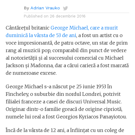
By
Adrian Vrauko
Published on
26 decembrie 2016
Cântăreţul britanic
George Michael, care a murit
duminică la vârsta de 53 de ani
, a fost un artist cu o
voce impresionantă, de patru octave, un star de prim
rang al muzicii pop, comparabil din punct de vedere
al notorietăţii şi al succesului comercial cu Michael
Jackson şi Madonna, dar a cărui carieră a fost marcată
de numeroase excese.
George Michael s-a născut pe 25 iunie 1953 în
Fincheley, o suburbie din nordul Londrei, potrivit
filialei franceze a casei de discuri Universal Music.
Originar dintr-o familie greacă de origine cipriotă,
numele lui real a fost Georgios Kyriacos Panayiotou.
Încă de la vârsta de 12 ani, a înfiinţat cu un coleg de