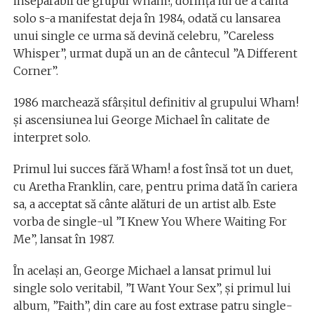
inseparabil de grupul Wham!, dorinţa lui de a cânta
solo s-a manifestat deja în 1984, odată cu lansarea
unui single ce urma să devină celebru, ”Careless
Whisper”, urmat după un an de cântecul ”A Different
Corner”.
1986 marchează sfârşitul definitiv al grupului Wham!
şi ascensiunea lui George Michael în calitate de
interpret solo.
Primul lui succes fără Wham! a fost însă tot un duet,
cu Aretha Franklin, care, pentru prima dată în cariera
sa, a acceptat să cânte alături de un artist alb. Este
vorba de single-ul ”I Knew You Where Waiting For
Me”, lansat în 1987.
În acelaşi an, George Michael a lansat primul lui
single solo veritabil, ”I Want Your Sex”, şi primul lui
album, ”Faith”, din care au fost extrase patru single-