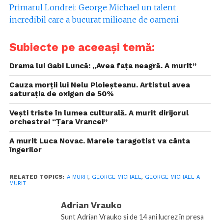
Primarul Londrei: George Michael un talent
incredibil care a bucurat milioane de oameni
Subiecte pe aceeași temă:
Drama lui Gabi Luncă: „Avea faţa neagră. A murit”
Cauza morții lui Nelu Ploieșteanu. Artistul avea
saturația de oxigen de 50%
Vești triste în lumea culturală. A murit dirijorul
orchestrei “Ţara Vrancei”
A murit Luca Novac. Marele taragotist va cânta
îngerilor
RELATED TOPICS:
A MURIT
,
GEORGE MICHAEL
,
GEORGE MICHAEL A
MURIT
Adrian Vrauko
Sunt Adrian Vrauko si de 14 ani lucrez în presa