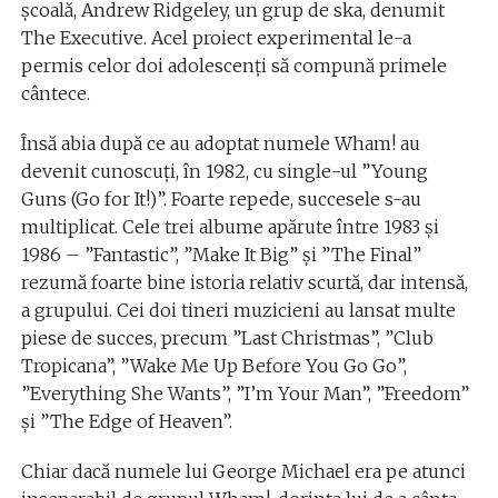
şcoală, Andrew Ridgeley, un grup de ska, denumit
The Executive. Acel proiect experimental le-a
permis celor doi adolescenţi să compună primele
cântece.
Însă abia după ce au adoptat numele Wham! au
devenit cunoscuţi, în 1982, cu single-ul ”Young
Guns (Go for It!)”. Foarte repede, succesele s-au
multiplicat. Cele trei albume apărute între 1983 şi
1986 – ”Fantastic”, ”Make It Big” şi ”The Final”
rezumă foarte bine istoria relativ scurtă, dar intensă,
a grupului. Cei doi tineri muzicieni au lansat multe
piese de succes, precum ”Last Christmas”, ”Club
Tropicana”, ”Wake Me Up Before You Go Go”,
”Everything She Wants”, ”I’m Your Man”, ”Freedom”
şi ”The Edge of Heaven”.
Chiar dacă numele lui George Michael era pe atunci