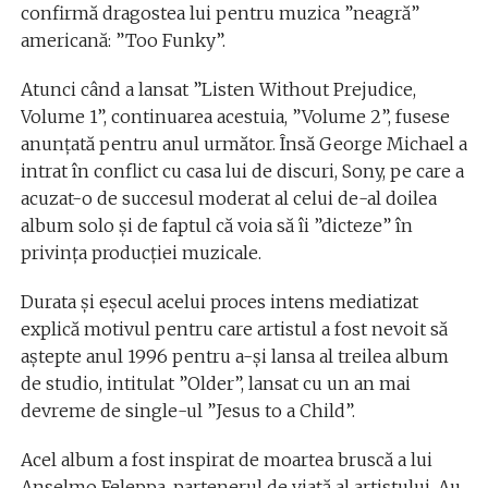
confirmă dragostea lui pentru muzica ”neagră”
americană: ”Too Funky”.
Atunci când a lansat ”Listen Without Prejudice,
Volume 1”, continuarea acestuia, ”Volume 2”, fusese
anunţată pentru anul următor. Însă George Michael a
intrat în conflict cu casa lui de discuri, Sony, pe care a
acuzat-o de succesul moderat al celui de-al doilea
album solo şi de faptul că voia să îi ”dicteze” în
privinţa producţiei muzicale.
Durata şi eşecul acelui proces intens mediatizat
explică motivul pentru care artistul a fost nevoit să
aştepte anul 1996 pentru a-şi lansa al treilea album
de studio, intitulat ”Older”, lansat cu un an mai
devreme de single-ul ”Jesus to a Child”.
Acel album a fost inspirat de moartea bruscă a lui
Anselmo Feleppa, partenerul de viaţă al artistului. Au