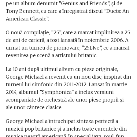
pe un album denumit ”Genius and Friends”, şi de
Tony Bennett, cu care a înregistrat discul ”Duets: An
American Classic”.
O nouă compilaţie, ”25”, care a marcat împlinirea a 25
de ani de carieră, a fost lansată în noiembrie 2006. A
urmat un turneu de promovare, ”25LIve”, ce a marcat
revenirea pe scenă a artistului britanic.
La 10 ani după ultimul album cu piese originale,
George Michael a revenit cu un nou disc, inspirat din
turneul lui simfonic din 2011-2012. Lansat în martie
2014, albumul ”Symphonica” a inclus versiuni
acompaniate de orchestră ale unor piese proprii şi
ale unor cântece clasice.
George Michael a întruchipat sinteza perfectă a
muzicii pop britanice şi a inclus toate curentele din
muzica neagră americană, în special jazz, soul, fun.