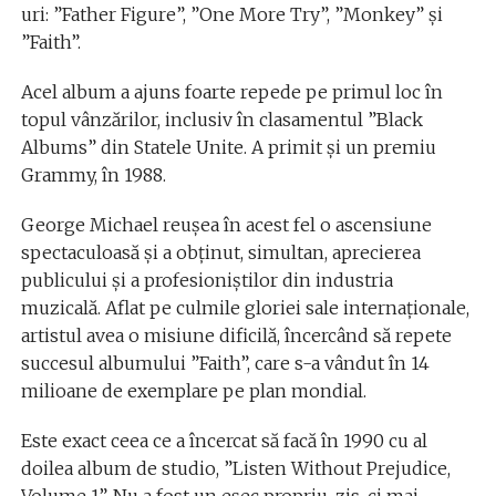
uri: ”Father Figure”, ”One More Try”, ”Monkey” şi
”Faith”.
Acel album a ajuns foarte repede pe primul loc în
topul vânzărilor, inclusiv în clasamentul ”Black
Albums” din Statele Unite. A primit şi un premiu
Grammy, în 1988.
George Michael reuşea în acest fel o ascensiune
spectaculoasă şi a obţinut, simultan, aprecierea
publicului şi a profesioniştilor din industria
muzicală. Aflat pe culmile gloriei sale internaţionale,
artistul avea o misiune dificilă, încercând să repete
succesul albumului ”Faith”, care s-a vândut în 14
milioane de exemplare pe plan mondial.
Este exact ceea ce a încercat să facă în 1990 cu al
doilea album de studio, ”Listen Without Prejudice,
Volume 1”. Nu a fost un eşec propriu-zis, ci mai