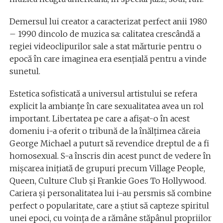
Demersul lui creator a caracterizat perfect anii 1980
– 1990 dincolo de muzica sa: calitatea crescândă a
regiei videoclipurilor sale a stat mărturie pentru o
epocă în care imaginea era esenţială pentru a vinde
sunetul.
Estetica sofisticată a universul artistului se refera
explicit la ambianţe în care sexualitatea avea un rol
important. Libertatea pe care a afişat-o în acest
domeniu i-a oferit o tribună de la înălţimea căreia
George Michael a puturt să revendice dreptul de a fi
homosexual. S-a înscris din acest punct de vedere în
mişcarea iniţiată de grupuri precum Village People,
Queen, Culture Club şi Frankie Goes To Hollywood.
Cariera şi personalitatea lui i-au persmis să combine
perfect o popularitate, care a ştiut să capteze spiritul
unei epoci, cu voinţa de a rămâne stăpânul propriilor