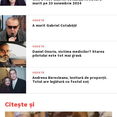
murit pe 23 noiembrie 2024
VEDETE
A murit Gabriel Cotabiță!
VEDETE
Daniel Onoriu, victima medicilor? Starea
pilotului este tot mai gravă
VEDETE
Andreea Berecleanu, lovitură de proporții.
Totul are legătură cu fostul soț
Citește și