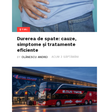
ȘTIRI
Durerea de spate: cauze,
simptome și tratamente
eficiente
ACUM 3 SĂPTĂMÂNI
BY
OLĂNESCU ANDREI