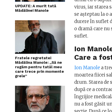
UPDATE: A murit tată
virus, iar starea 
Mădălinei Manole
se așteptau la o 
durere în suflet d
o dramă care nu s
suflet.
Ion Manole
Care a fos
Fratele regretatei
Mădălina Manole: „Să ne
rugăm pentru tatăl meu
Ion Manole
a tre
care trece prin momente
moartea fiicei sa
grele”
drum. Starea de 
după ce a contra
îngrijire medical
nu a fost găsit un
secție. După ce lo