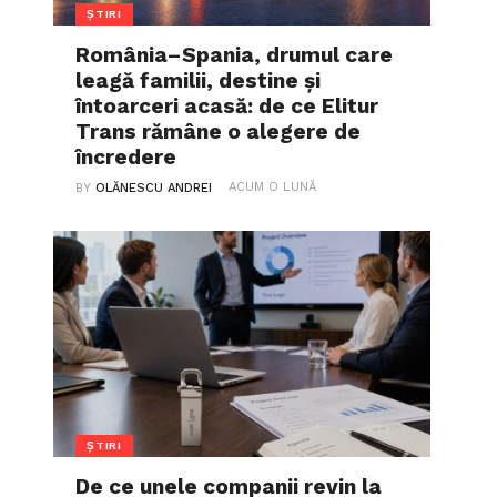
ȘTIRI
România–Spania, drumul care
leagă familii, destine și
întoarceri acasă: de ce Elitur
Trans rămâne o alegere de
încredere
ACUM O LUNĂ
BY
OLĂNESCU ANDREI
ȘTIRI
De ce unele companii revin la