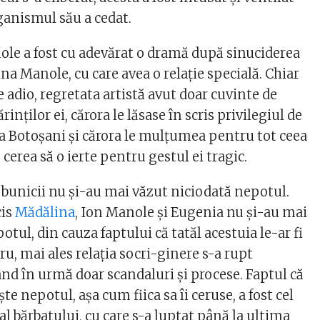
ganismul său a cedat.
nole a fost cu adevărat o dramă după sinuciderea
lina Manole, cu care avea o relație specială. Chiar
de adio, regretata artistă avut doar cuvinte de
rinților ei, cărora le lăsase în scris privilegiul de
i la Botoșani și cărora le mulțumea pentru tot ceea
le cerea să o ierte pentru gestul ei tragic.
 bunicii nu și-au mai văzut niciodată nepotul.
cis
Mădălina
, Ion Manole și Eugenia nu și-au mai
otul, din cauza faptului că tatăl acestuia le-ar fi
cru, mai ales relația socri-ginere s-a rupt
ând în urmă doar scandaluri și procese. Faptul că
te nepotul, așa cum fiica sa îi ceruse, a fost cel
l bărbatului, cu care s-a luptat până la ultima