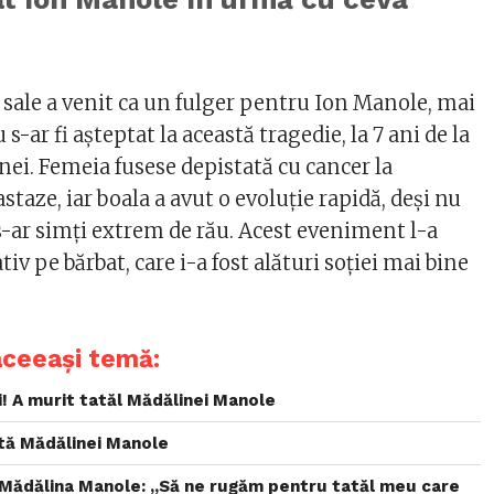
 sale a venit ca un fulger pentru Ion Manole, mai
s-ar fi așteptat la această tragedie, la 7 ani de la
nei. Femeia fusese depistată cu cancer la
taze, iar boala a avut o evoluţie rapidă, deși nu
-ar simți extrem de rău. Acest eveniment l-a
iv pe bărbat, care i-a fost alături soției mai bine
aceeași temă:
ei! A murit tatăl Mădălinei Manole
tă Mădălinei Manole
 Mădălina Manole: „Să ne rugăm pentru tatăl meu care