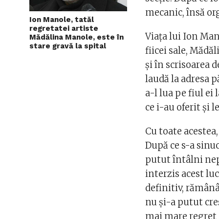
mecanic, însă or
Ion Manole, tatăl
regretatei artiste
Viața lui Ion Ma
Mădălina Manole, este în
stare gravă la spital
fiicei sale, Mădă
și în scrisoarea 
laudă la adresa pă
a-l lua pe fiul e
ce i-au oferit și 
Cu toate acestea,
După ce s-a sinu
putut întâlni nep
interzis acest lu
definitiv, rămân
nu și-a putut creș
mai mare regret a