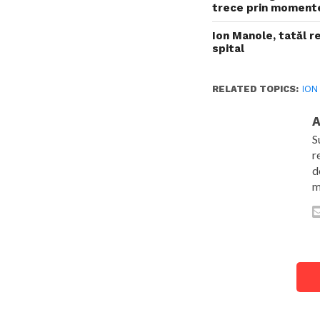
trece prin momente
Ion Manole, tatăl r
spital
RELATED TOPICS:
ION
A
S
r
d
m