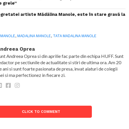
 grele”
egretatei artiste Mădălina Manole, este în stare gravă la
 MANOLE
,
MADALINA MANOLE
,
TATA MADALINA MANOLE
ndreea Oprea
unt Andreea Oprea si din aprilie fac parte din echipa HUFF. Sunt
edactor pe sectiunile de actualitate si stiri de ultima ora. Am 20
e ani si sunt foarte pasionata de presa, invat alaturi de colegii
ei si ma perfectionez in fiecare zi.
CLICK TO COMMENT