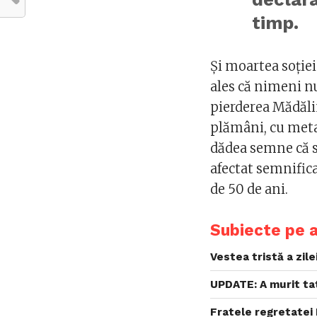
timp.
Și moartea soției
ales că nimeni nu 
pierderea Mădăli
plămâni, cu metas
dădea semne că s
afectat semnificat
de 50 de ani.
Subiecte pe 
Vestea tristă a zil
UPDATE: A murit ta
Fratele regretatei