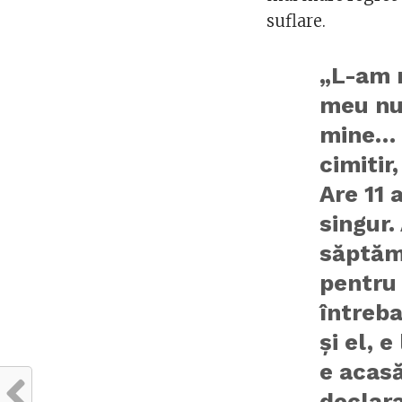
suflare.
„L-am m
meu nu 
mine… P
cimitir,
Are 11 
singur.
săptăm
pentru
întreba
şi el, 
e acasă
declar