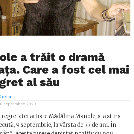
ole a trăit o dramă
ața. Care a fost cel mai
gret al său
Oprea
10 septembrie 2020
 regretatei artiste Mădălina Manole, s-a stins
ecută, 9 septembrie, la vârsta de 77 de ani. În
ână, acesta fusese depistat pozitiv cu noul