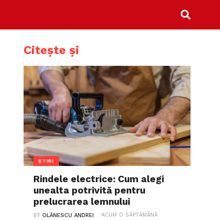
Citește și
ȘTIRI
Rindele electrice: Cum alegi
unealta potrivită pentru
prelucrarea lemnului
ACUM O SĂPTĂMÂNĂ
BY
OLĂNESCU ANDREI