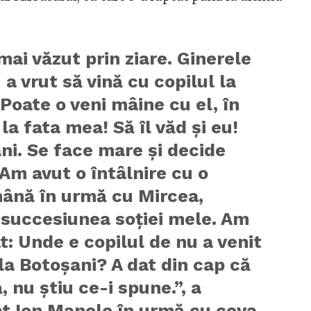
ai văzut prin ziare. Ginerele
a vrut să vină cu copilul la
oate o veni mâine cu el, în
 la fata mea! Să îl văd şi eu!
ani. Se face mare şi decide
 Am avut o întâlnire cu o
ână în urmă cu Mircea,
 succesiunea soţiei mele. Am
t: Unde e copilul de nu a venit
e la Botoşani? A dat din cap că
, nu ştiu ce-i spune.”, a
at Ion Manole în urmă cu ceva