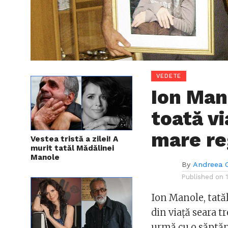
VEDETE
Ion Man
toată vi
mare re
Vestea tristă a zilei! A
murit tatăl Mădălinei
Manole
By
Andreea 
Published on
Ion Manole, tatăl
din viață seara tr
urmă cu o săptăm