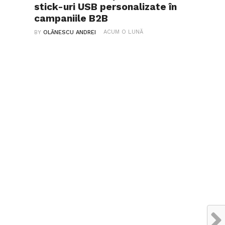
stick-uri USB personalizate în
campaniile B2B
ACUM O LUNĂ
BY
OLĂNESCU ANDREI