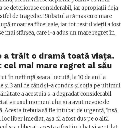
sa se deteriorase considerabil, iar apropiații deja
astfel de tragedie. Bărbatul a rămas cu o mare
upă moartea fiicei sale, iar tot restul vieții a fost
e mai sfârșea, care i-a adus un mare regret în
 a trăit o dramă toată viața.
t cel mai mare regret al său
cut în neființă seara trecută, la 10 de ani la
le și 3 ani de când și-a condus și soția pe ultimul
sănătate a acestuia s-a degradat considerabil
ctat virusul momentului și a avut nevoie de
ă. Acesta trebuia să fie intubat de urgență, însă
 loc liber imediat, așa că a fost dus pe o altă
cul s-a eliberat, acesta a fost intubat și ventilat