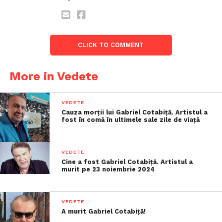
CLICK TO COMMENT
More in Vedete
VEDETE
Cauza morții lui Gabriel Cotabiță. Artistul a
fost în comă în ultimele sale zile de viață
VEDETE
Cine a fost Gabriel Cotabiță. Artistul a
murit pe 23 noiembrie 2024
VEDETE
A murit Gabriel Cotabiță!