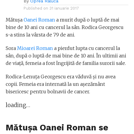
By
Oprea Raluca
Published on
31 ianuarie 2017
Mătușa
Oanei Roman
a murit după o luptă de mai
bine de 10 ani cu cancerul la sân. Rodica Georgescu
s-a stins la vârsta de 79 de ani.
Sora
Mioarei Roman
a pierdut lupta cu cancerul la
sân, după o luptă de mai bine de 10 ani. În ultimii ani
de viață, femeia a fost îngrijită de familia surorii sale.
Rodica-Lenuța Georgescu era văduvă și nu avea
copii. Femeia era internată la un așezământ
bisericesc pentru bolnavii de cancer.
loading…
Mătușa Oanei Roman se