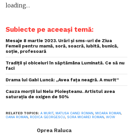
loading…
Subiecte pe aceeași temă:
Mesaje 8 martie 2023. Urări și sms-uri de Ziua
Femeii pentru mamă, soră, soacră, iubită, bunică,
soție, profesoară
Tradiții și obiceiuri în săptămâna Luminată. Ce să nu
faci
Drama lui Gabi Luncă: „Avea faţa neagră. A murit”
Cauza morții lui Nelu Ploieșteanu. Artistul avea
saturația de oxigen de 50%
RELATED TOPICS:
A MURIT
,
MATUSA OANEI ROMAN
,
MIOARA ROMAN
,
OANA ROMAN
,
RODICA GEORGESCU
,
SORA MIOAREI ROMAN
,
WOW
Oprea Raluca