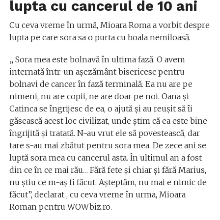
lupta cu cancerul de 10 ani
Cu ceva vreme în urmă, Mioara Roma a vorbit despre
lupta pe care sora sa o purta cu boala nemiloasă.
„ Sora mea este bolnavă în ultima fază. O avem
internată într-un așezământ bisericesc pentru
bolnavi de cancer în fază terminală. Ea nu are pe
nimeni, nu are copii, ne are doar pe noi. Oana și
Catinca se îngrijesc de ea, o ajută și au reușit să îi
găsească acest loc civilizat, unde știm că ea este bine
îngrijită și tratată. N-au vrut ele să povestească, dar
tare s-au mai zbătut pentru sora mea. De zece ani se
luptă sora mea cu cancerul asta. În ultimul an a fost
din ce în ce mai rău… Fără fete și chiar și fără Marius,
nu știu ce m-aș fi făcut. Așteptăm, nu mai e nimic de
făcut”, declarat , cu ceva vreme în urma, Mioara
Roman pentru WOWbiz.ro.