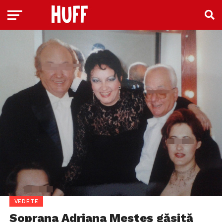
VEDETE
Soprana Adriana Mesteș găsită