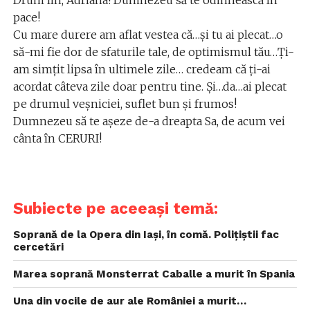
Drum lin, Adriana! Dumnezeu să te odihnească în
pace!
Cu mare durere am aflat vestea că…și tu ai plecat…o
să-mi fie dor de sfaturile tale, de optimismul tău…Ți-
am simțit lipsa în ultimele zile… credeam că ți-ai
acordat câteva zile doar pentru tine. Și…da…ai plecat
pe drumul veșniciei, suflet bun și frumos!
Dumnezeu să te așeze de-a dreapta Sa, de acum vei
cânta în CERURI!
Subiecte pe aceeași temă:
Soprană de la Opera din Iași, în comă. Polițiștii fac
cercetări
Marea soprană Monsterrat Caballe a murit în Spania
Una din vocile de aur ale României a murit…