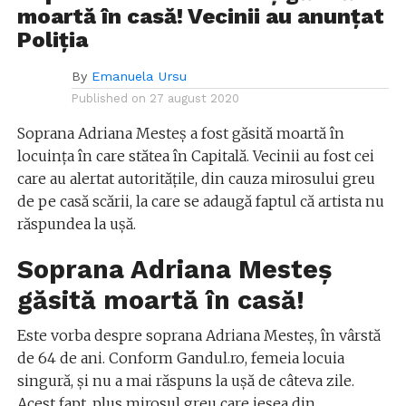
moartă în casă! Vecinii au anunțat
Poliția
By
Emanuela Ursu
Published on
27 august 2020
Soprana Adriana Mesteș a fost găsită moartă în
locuința în care stătea în Capitală. Vecinii au fost cei
care au alertat autoritățile, din cauza mirosului greu
de pe casă scării, la care se adaugă faptul că artista nu
răspundea la ușă.
Soprana Adriana Mesteș
găsită moartă în casă!
Este vorba despre soprana Adriana Mesteș, în vârstă
de 64 de ani. Conform Gandul.ro, femeia locuia
singură, și nu a mai răspuns la ușă de câteva zile.
Acest fapt, plus mirosul greu care ieșea din