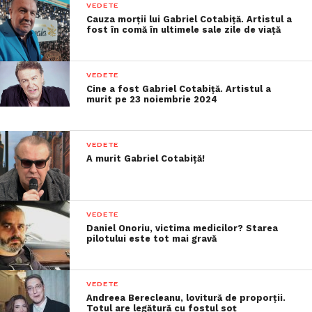
VEDETE
Cauza morții lui Gabriel Cotabiță. Artistul a
fost în comă în ultimele sale zile de viață
VEDETE
Cine a fost Gabriel Cotabiță. Artistul a
murit pe 23 noiembrie 2024
VEDETE
A murit Gabriel Cotabiță!
VEDETE
Daniel Onoriu, victima medicilor? Starea
pilotului este tot mai gravă
VEDETE
Andreea Berecleanu, lovitură de proporții.
Totul are legătură cu fostul soț