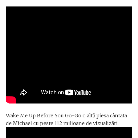
Wake Me Up Before You Go-Go o altă piesa cântata
de Michael cu peste 112 milioane de vizualizări.