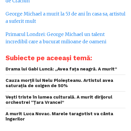
de Crăciun
George Michael a murit la 53 de ani în casa sa, artistul
a suferit mult
Primarul Londrei: George Michael un talent
incredibil care a bucurat milioane de oameni
Subiecte pe aceeași temă:
Drama lui Gabi Luncă: „Avea faţa neagră. A murit”
Cauza morții lui Nelu Ploieșteanu. Artistul avea
saturația de oxigen de 50%
Vești triste în lumea culturală. A murit dirijorul
orchestrei “Ţara Vrancei”
A murit Luca Novac. Marele taragotist va cânta
îngerilor