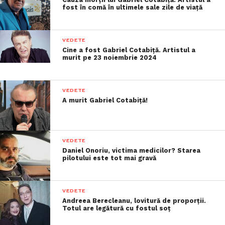
fost în comă în ultimele sale zile de viață
VEDETE
Cine a fost Gabriel Cotabiță. Artistul a
murit pe 23 noiembrie 2024
VEDETE
A murit Gabriel Cotabiță!
VEDETE
Daniel Onoriu, victima medicilor? Starea
pilotului este tot mai gravă
VEDETE
Andreea Berecleanu, lovitură de proporții.
Totul are legătură cu fostul soț