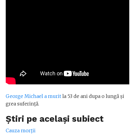
George Michael a murit
la 53 de ani dupa o lungă și
grea suferință.
Știri pe același subiect
Cauza morții