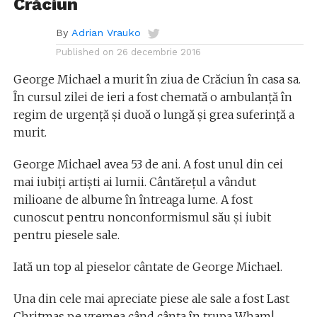
Crăciun
By
Adrian Vrauko
Published on
26 decembrie 2016
George Michael a murit în ziua de Crăciun în casa sa.
În cursul zilei de ieri a fost chemată o ambulanță în
regim de urgență și duoă o lungă și grea suferință a
murit.
George Michael avea 53 de ani. A fost unul din cei
mai iubiți artiști ai lumii. Cântărețul a vândut
milioane de albume în întreaga lume. A fost
cunoscut pentru nonconformismul său și iubit
pentru piesele sale.
Iată un top al pieselor cântate de George Michael.
Una din cele mai apreciate piese ale sale a fost Last
Chritmas pe vremea când cânta în trupa Wham!.