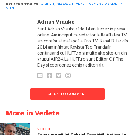
RELATED TOPICS:
A MURIT
,
GEORGE MICHAEL
,
GEORGE MICHAEL A
MURIT
Adrian Vrauko
Sunt Adrian Vrauko si de 14 ani lucrez în presa
online. Am început ca redactor la Realitatea TV,
am continuat mai apoi la Pro TV, Kanal D. Iar din
2014 am infiintat Revista Teo Trandafir,
continuand cu HUFF.ro si multe alte site-uri din
grupul AIR24. La HUFF.ro sunt Editor Of The
Day si coordonez echipa editoriala.
CLICK TO COMMENT
More in Vedete
VEDETE
Cauza morții lui Gabriel Cotabiță. Artistul a