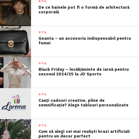
STIL
De ce hainele pot fi o formă de arhitectură
corporală
STIL
Geanta – un accesoriu indispensabil pentru
femei
STIL
Black Friday – încălțăminte de iarnă pentru
sezonul 2024/25 la JD Sports
STIL
Cauți cadouri creative, pline de
semnificație? Alege tablouri personalizate
STIL
Cum să alegi cei mai realiști brazi artificiali
pentru un decor perfect