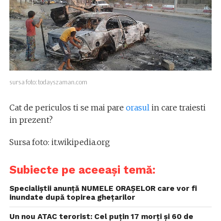
sursa foto: todayszaman.com
Cat de periculos ti se mai pare
orasul
in care traiesti
in prezent?
Sursa foto: it.wikipedia.org
Subiecte pe aceeași temă:
Specialiștii anunță NUMELE ORAȘELOR care vor fi
inundate după topirea ghețarilor
Un nou ATAC terorist: Cel puțin 17 morți și 60 de