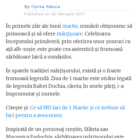
By
Oprea Raluca
Published on
28 februarie 2017
În primele zile ale lunii
martie
, românii obișnuiesc să
primească și să ofere
mărțișoare
. Celebrarea
începutului primăverii, prin oferirea unor șnururi cu
ață alb-roșie, este poate cea autentică și frumoasă
sărbătoare laică a românilor.
În spatele tradiției mărțișorului, există și o foarte
frumoasă legendă. Ziua de 1 martie este strâns legată
de legenda Babei Dochia, căreia, în unele părți, i-a
împrumutat și numele.
Citește și:
Ce să NU faci de 1 Martie și ce trebuie să
faci pentru a avea noroc
Inspirată de un personaj creștin, Sfânta sau
Mucenica Eudochia, sărbătoarea mărțișorului este