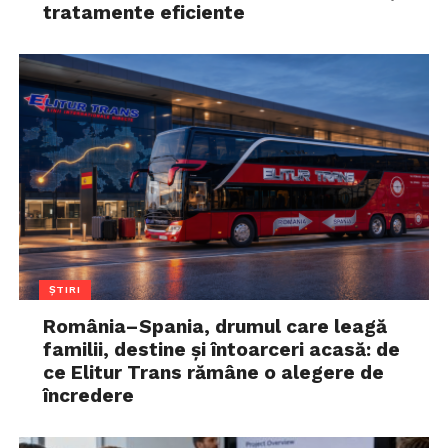
tratamente eficiente
ȘTIRI
România–Spania, drumul care leagă
familii, destine și întoarceri acasă: de
ce Elitur Trans rămâne o alegere de
încredere