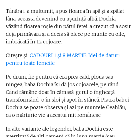
Tânăra i-a mulțumit, a pus floarea în apă și a spălat
lâna, aceasta devenind cu ușurință albă. Dochia,
văzând floarea roșie din părul fetei, a crezut că a sosit
deja primăvara și a decis să plece pe munte cu oile,
îmbrăcată în 12 cojoace.
Citește și:
CADOURI 1 și 8 MARTIE. Idei de daruri
pentru toate femeile
Pe drum, fie pentru că era prea cald, ploua sau
ningea, baba Dochia își dă jos cojoacele, pe rând.
Când rămâne doar în cămașă, gerul o îngheață,
transformând-o în sloi și apoi în stâncă. Piatra babei
Dochia se poate observa și azi pe muntele Ceahlău,
ca o mărturie vie a acestui mit românesc.
În alte variante ale legendei, baba Dochia este
avertizată de alți oameni că în luna martie (sau