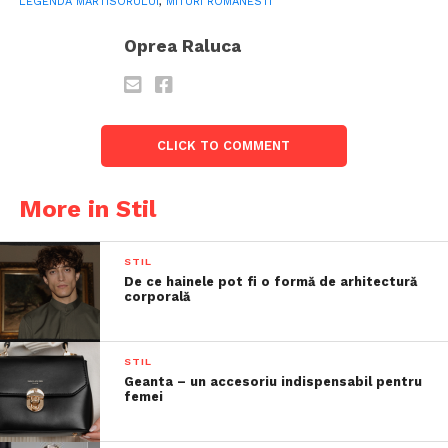
LEGENDA MARTISORULUI
,
MITURI ROMANESTI
Oprea Raluca
CLICK TO COMMENT
More in Stil
STIL
De ce hainele pot fi o formă de arhitectură
corporală
STIL
Geanta – un accesoriu indispensabil pentru
femei