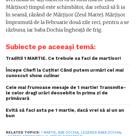
Mărțisor) timpul este schimbător, dar refuză să îi ia
în seamă, râzând de Mărțișor (Zeul Marte). Mărțișor
împrumută de la Februarie două zile reci, pentru a se
răzbuna, iar baba Dochia îngheață de frig.
Subiecte pe aceeași temă:
Traditii 1 MARTIE. Ce trebuie sa faci de martisor!
Începe Chefi la Cuțite! Când putem urmări cel mai
cunoscut show culinar
Cele mai frumoase mesaje de 1 martie! Transmite-
le celor dragi urări deosebite în prima zi de
primăvară
Evită să faci asta pe 1 martie, dacă vrei să ai un an
bun
RELATED TOPICS:
1 MARTIE
,
BAB DOCHIA
,
LEGENDA BABA DOCHIA
,