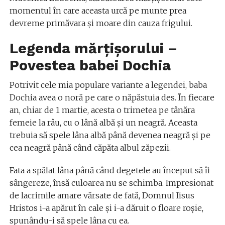
momentul în care aceasta urcă pe munte prea
devreme primăvara și moare din cauza frigului.
Legenda mărțișorului –
Povestea babei Dochia
Potrivit cele mia populare variante a legendei, baba
Dochia avea o noră pe care o năpăstuia des. În fiecare
an, chiar de 1 martie, acesta o trimetea pe tânăra
femeie la râu, cu o lână albă și un neagră. Aceasta
trebuia să spele lâna albă până devenea neagră și pe
cea neagră până când căpăta albul zăpezii.
Fata a spălat lâna până când degetele au început să îi
sângereze, însă culoarea nu se schimba. Impresionat
de lacrimile amare vărsate de fată, Domnul Iisus
Hristos i-a apărut în cale și i-a dăruit o floare roșie,
spunându-i să spele lâna cu ea.