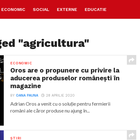
ECONOMIC
SOCIAL
EXTERNE
EDUCATIE
ged "agricultura"
ECONOMIC
Oros are o propunere cu privire la
aducerea produselor românești în
magazine
BY
OANA PAUNA
28 APRILIE 2020
Adrian Oros a venit cu o soluție pentru fermierii
români ale căror produse nu ajung în...
ȘTIRI