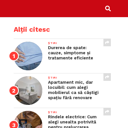
Alții citesc
ȘTIRI
Durerea de spate:
cauze, simptome și
tratamente eficiente
ȘTIRI
Apartament mic, dar
locuibil: cum alegi
mobilierul ca să câștigi
spațiu fără renovare
ȘTIRI
Rindele electrice: Cum
alegi unealta potrivită
pentru prelucrarea