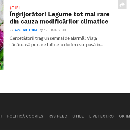
ȘTIRI
Îngrijorător! Legume tot mai rare
din cauza modificărilor climatice
BY
APETRII TORA
12 IUNIE 2018
Cercetătorii trag un semnal de alarmă! Viața
sănătoasă pe care toți ne-o dorim este pusă în...
I
POLITICĂ COOKIES
RSS FEED
UTILE
LIVETEXT.RO
OK I