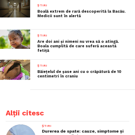
ȘTIRI
Boală extrem de rară descoperită la Bacău.
Medicii sunt în alertă
ȘTIRI
Are doi ani și nimeni nu vrea să o atingă.
Boala cumplită de care suferă această
fetiță
ȘTIRI
Băiețelul de șase ani cu o crăpătură de 10
centimetri în craniu
Alții citesc
ȘTIRI
Durerea de spate: cauze, simptome și