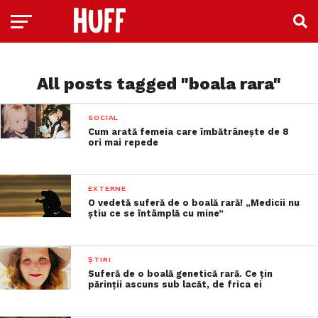
All posts tagged "boala rara"
SOCIAL
Cum arată femeia care îmbătrânește de 8
ori mai repede
EXTERNE
O vedetă suferă de o boală rară! „Medicii nu
ştiu ce se întâmplă cu mine”
ȘTIRI
Suferă de o boală genetică rară. Ce țin
părinții ascuns sub lacăt, de frica ei