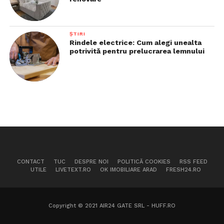
ȘTIRI
Rindele electrice: Cum alegi unealta
potrivită pentru prelucrarea lemnului
CONTACT
TUC
DESPRE NOI
POLITICĂ COOKIES
RSS FEED
UTILE
LIVETEXT.RO
OK IMOBILIARE ARAD
FRESH24.RO
Copyright © 2021 AIR24 GATE SRL - HUFF.RO