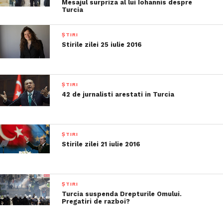
Mesajul surpriza al lui Iohannis despre
Turcia
ȘTIRI
Stirile zilei 25 iulie 2016
ȘTIRI
42 de jurnalisti arestati in Turcia
ȘTIRI
Stirile zilei 21 iulie 2016
ȘTIRI
Turcia suspenda Drepturile Omului.
Pregatiri de razboi?