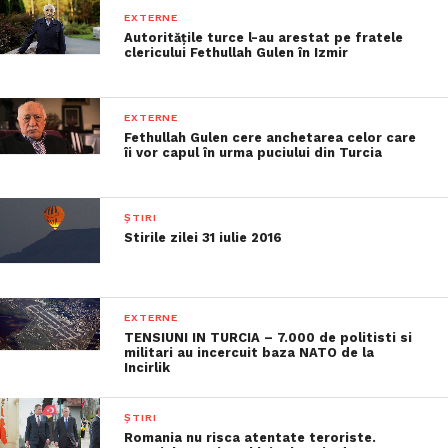
EXTERNE
Autorităţile turce l-au arestat pe fratele
clericului Fethullah Gulen în Izmir
EXTERNE
Fethullah Gulen cere anchetarea celor care
îi vor capul în urma puciului din Turcia
ȘTIRI
Stirile zilei 31 iulie 2016
EXTERNE
TENSIUNI IN TURCIA – 7.000 de politisti si
militari au incercuit baza NATO de la
Incirlik
ȘTIRI
Romania nu risca atentate teroriste.