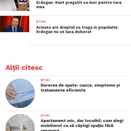
Erdogan: Sunt pregatit sa mor pentru tara
mea
ȘTIRI
Armata are dreptul sa traga in populatie.
Erdogan nu se lasa doborat
Alții citesc
ȘTIRI
Durerea de spate: cauze, simptome și
tratamente eficiente
ȘTIRI
Apartament mic, dar locuibil: cum alegi
mobilierul ca să câștigi spațiu fără
renovare