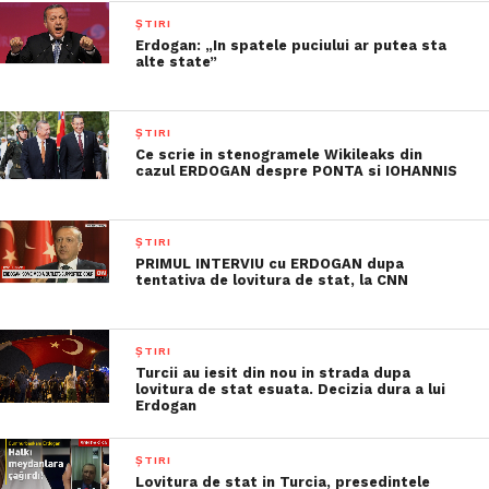
ȘTIRI
Erdogan: „In spatele puciului ar putea sta
alte state”
ȘTIRI
Ce scrie in stenogramele Wikileaks din
cazul ERDOGAN despre PONTA si IOHANNIS
ȘTIRI
PRIMUL INTERVIU cu ERDOGAN dupa
tentativa de lovitura de stat, la CNN
ȘTIRI
Turcii au iesit din nou in strada dupa
lovitura de stat esuata. Decizia dura a lui
Erdogan
ȘTIRI
Lovitura de stat in Turcia, presedintele