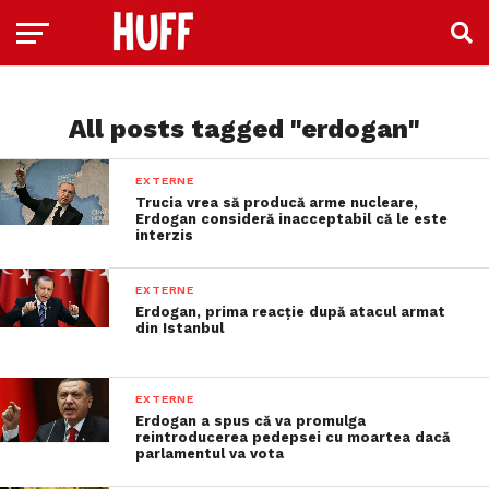
All posts tagged "erdogan"
EXTERNE
Trucia vrea să producă arme nucleare,
Erdogan consideră inacceptabil că le este
interzis
EXTERNE
Erdogan, prima reacție după atacul armat
din Istanbul
EXTERNE
Erdogan a spus că va promulga
reintroducerea pedepsei cu moartea dacă
parlamentul va vota