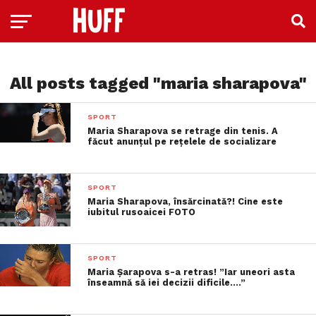
All posts tagged "maria sharapova"
SPORT
Maria Sharapova se retrage din tenis. A
făcut anunțul pe rețelele de socializare
SPORT
Maria Sharapova, însărcinată?! Cine este
iubitul rusoaicei FOTO
SPORT
Maria Şarapova s-a retras! ”Iar uneori asta
înseamnă să iei decizii dificile….”