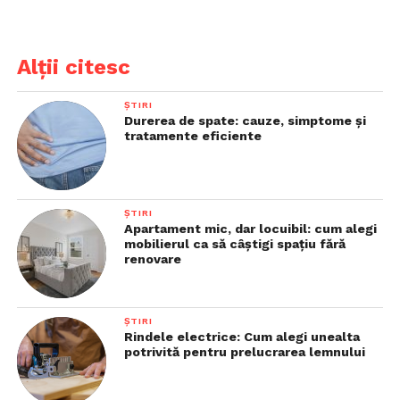
Alții citesc
ȘTIRI
Durerea de spate: cauze, simptome și
tratamente eficiente
ȘTIRI
Apartament mic, dar locuibil: cum alegi
mobilierul ca să câștigi spațiu fără
renovare
ȘTIRI
Rindele electrice: Cum alegi unealta
potrivită pentru prelucrarea lemnului