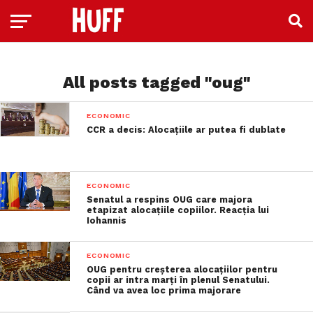
All posts tagged "oug"
ECONOMIC
CCR a decis: Alocațiile ar putea fi dublate
ECONOMIC
Senatul a respins OUG care majora
etapizat alocaţiile copiilor. Reacția lui
Iohannis
ECONOMIC
OUG pentru creșterea alocațiilor pentru
copii ar intra marți în plenul Senatului.
Când va avea loc prima majorare