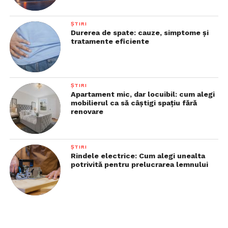
ȘTIRI
Durerea de spate: cauze, simptome și
tratamente eficiente
ȘTIRI
Apartament mic, dar locuibil: cum alegi
mobilierul ca să câștigi spațiu fără
renovare
ȘTIRI
Rindele electrice: Cum alegi unealta
potrivită pentru prelucrarea lemnului