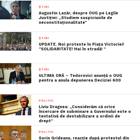
ȘTIRI
Augustin Lazăr, despre OUG pe Legile
Justiției: „Studiem suspiciunile de
neconstituţionalitate”
ȘTIRI
UPDATE. Noi proteste în Piaţa Victoriei!
”SOLIDARITATE! Hai în stradă! ”
ȘTIRI
ULTIMA ORĂ – Tedorovici anunță o OUG
pentru a anula depunerea Deciziei 600
POLITIC
Liviu Dragnea: „Considerăm că orice
încercare de subminare a Guvernului este o
tentativă de destabilizare a ordinii de
drept”
POLITIC
Sorin Grideanu, reacție după protestul din