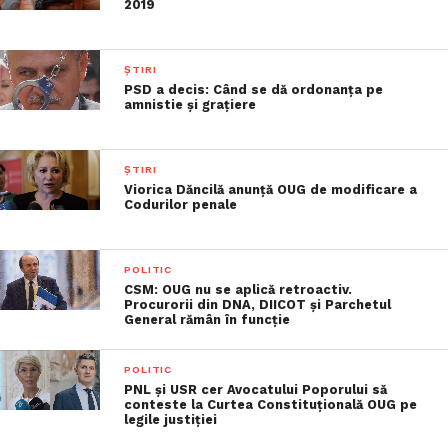
2019
ȘTIRI
PSD a decis: Când se dă ordonanţa pe
amnistie şi graţiere
ȘTIRI
Viorica Dăncilă anunţă OUG de modificare a
Codurilor penale
POLITIC
CSM: OUG nu se aplică retroactiv.
Procurorii din DNA, DIICOT și Parchetul
General rămân în funcție
POLITIC
PNL și USR cer Avocatului Poporului să
conteste la Curtea Constituțională OUG pe
legile justiției