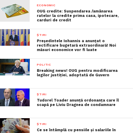
ECONOMIC
OUG credite: Suspendarea /amânarea
ratelor la credite prima casa, ipotecare,
carduri de credit
ȘTIRI
Președintele Iohannis a anunțat o
rectificare bugetară extraordinară! Noi
măsuri economice vor fi luate
POLITIC
Breaking news! OUG pentru modificarea
legilor justiției, adoptată de Guvern
ȘTIRI
Tudorel Toader anunță ordonanța care îl
scapă pe Liviu Dragnea de condamnare
ȘTIRI
Ce se întâmplă cu pensiile şi salariile în