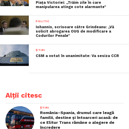
Piața Victoriei: „Trăim zile în care
manipularea atinge cote alarmante”
POLITIC
Iohannis, scrisoare către Grindeanu: „Vă
solicit abrogarea OUG de modificare a
Codurilor Penale”
ȘTIRI
CSM a votat în unanimitate: Va sesiza CCR
Alții citesc
ȘTIRI
România–Spania, drumul care leagă
familii, destine și întoarceri acasă: de
ce Elitur Trans rămâne o alegere de
încredere