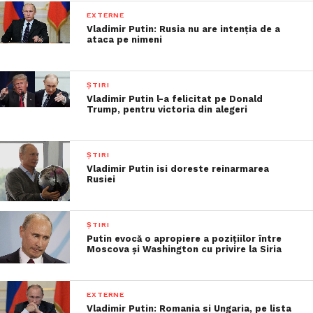
EXTERNE
Vladimir Putin: Rusia nu are intenția de a
ataca pe nimeni
ȘTIRI
Vladimir Putin l-a felicitat pe Donald
Trump, pentru victoria din alegeri
ȘTIRI
Vladimir Putin isi doreste reinarmarea
Rusiei
ȘTIRI
Putin evocă o apropiere a poziţiilor între
Moscova şi Washington cu privire la Siria
EXTERNE
Vladimir Putin: Romania si Ungaria, pe lista