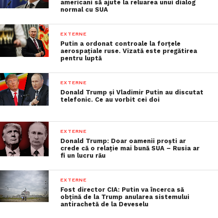
americani să ajute la reluarea unui dialog
normal cu SUA
EXTERNE
Putin a ordonat controale la forțele
aerospațiale ruse. Vizată este pregătirea
pentru luptă
EXTERNE
Donald Trump și Vladimir Putin au discutat
telefonic. Ce au vorbit cei doi
EXTERNE
Donald Trump: Doar oamenii proști ar
crede că o relație mai bună SUA – Rusia ar
fi un lucru rău
EXTERNE
Fost director CIA: Putin va încerca să
obțină de la Trump anularea sistemului
antirachetă de la Deveselu