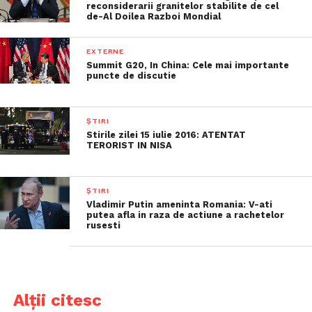
reconsiderarii granitelor stabilite de cel
de-Al Doilea Razboi Mondial
EXTERNE
Summit G20, In China: Cele mai importante
puncte de discutie
ȘTIRI
Stirile zilei 15 iulie 2016: ATENTAT
TERORIST IN NISA
ȘTIRI
Vladimir Putin ameninta Romania: V-ati
putea afla in raza de actiune a rachetelor
rusesti
Alții citesc