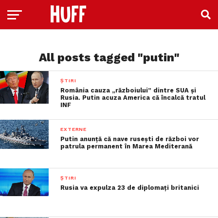
All posts tagged "putin"
ȘTIRI
România cauza „războiului” dintre SUA și
Rusia. Putin acuza America că încalcă tratul
INF
EXTERNE
Putin anunță că nave ruseşti de război vor
patrula permanent în Marea Mediterană
ȘTIRI
Rusia va expulza 23 de diplomaţi britanici