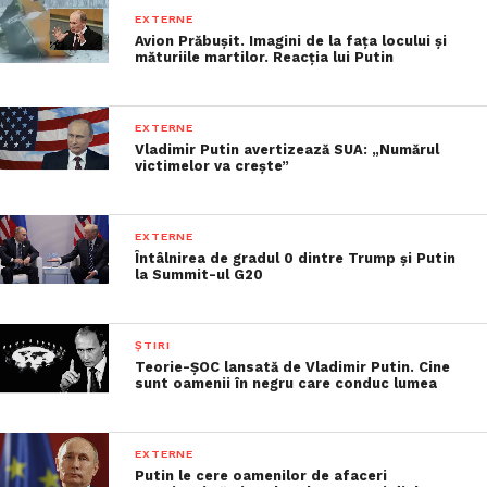
EXTERNE
Avion Prăbușit. Imagini de la fața locului și
măturiile martilor. Reacția lui Putin
EXTERNE
Vladimir Putin avertizează SUA: „Numărul
victimelor va crește”
EXTERNE
Întâlnirea de gradul 0 dintre Trump și Putin
la Summit-ul G20
ȘTIRI
Teorie-ȘOC lansată de Vladimir Putin. Cine
sunt oamenii în negru care conduc lumea
EXTERNE
Putin le cere oamenilor de afaceri