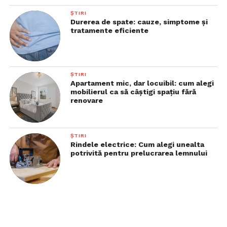
ȘTIRI
Durerea de spate: cauze, simptome și
tratamente eficiente
ȘTIRI
Apartament mic, dar locuibil: cum alegi
mobilierul ca să câștigi spațiu fără
renovare
ȘTIRI
Rindele electrice: Cum alegi unealta
potrivită pentru prelucrarea lemnului