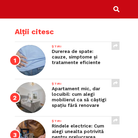
Alții citesc
ȘTIRI
Durerea de spate:
cauze, simptome și
tratamente eficiente
ȘTIRI
Apartament mic, dar
locuibil: cum alegi
mobilierul ca să câștigi
spațiu fără renovare
ȘTIRI
Rindele electrice: Cum
alegi unealta potrivită
pentru prelucrarea