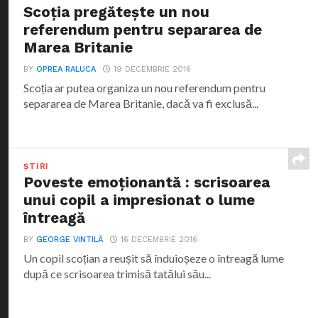
Scoția pregătește un nou
referendum pentru separarea de
Marea Britanie
BY
OPREA RALUCA
19 DECEMBRIE 2016
Scoția ar putea organiza un nou referendum pentru
separarea de Marea Britanie, dacă va fi exclusă...
ȘTIRI
Poveste emoționantă : scrisoarea
unui copil a impresionat o lume
întreagă
BY
GEORGE VINTILĂ
16 DECEMBRIE 2016
Un copil scoțian a reușit să înduioșeze o întreagă lume
după ce scrisoarea trimisă tatălui său...