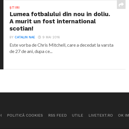
ȘTIRI
Lumea fotbalului din nou in doliu.
A murit un fost international
scotian!
BY
CATALIN NAE
9 MAI 2016
Este vorba de Chris Mitchell, care a decedat la varsta
de 27 de ani, dupa ce...
I
POLITICĂ COOKIES
RSS FEED
UTILE
LIVETEXT.RO
OK I