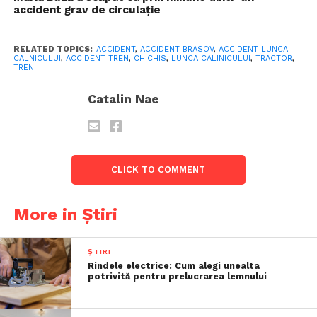
accident grav de circulație
RELATED TOPICS:
ACCIDENT
,
ACCIDENT BRASOV
,
ACCIDENT LUNCA
CALNICULUI
,
ACCIDENT TREN
,
CHICHIS
,
LUNCA CALINICULUI
,
TRACTOR
,
TREN
Catalin Nae
CLICK TO COMMENT
More in Știri
ȘTIRI
Rindele electrice: Cum alegi unealta
potrivită pentru prelucrarea lemnului