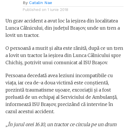
By
Catalin Nae
Published on
1 iunie 2018
Un grav accident a avut loc la ieșirea din localitatea
Lunca Câlnicului, din județul Brașov, unde un tren a
lovit un tractor.
O persoană a murit şi alta este rănită, după ce un tren
a lovit un tractor la ieşirea din Lunca Câlnicului spre
Chichiş, potrivit unui comunicat al ISU Braşov.
Persoana decedată avea leziuni incompatibile cu
viaţa, iar cea de-a doua victimă este conştientă,
prezintă traumatisme uşoare, excoriaţii şi a fost
preluată de un echipaj al Serviciului de Ambulanţă,
informează ISU Braşov, precizând că intervine în
cazul acestui accident.
„În jurul orei 16.10, un tractor ce circula pe un drum