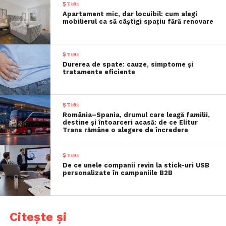
ȘTIRI
Apartament mic, dar locuibil: cum alegi
mobilierul ca să câștigi spațiu fără renovare
ȘTIRI
Durerea de spate: cauze, simptome și
tratamente eficiente
ȘTIRI
România–Spania, drumul care leagă familii,
destine și întoarceri acasă: de ce Elitur
Trans rămâne o alegere de încredere
ȘTIRI
De ce unele companii revin la stick-uri USB
personalizate în campaniile B2B
Citește și