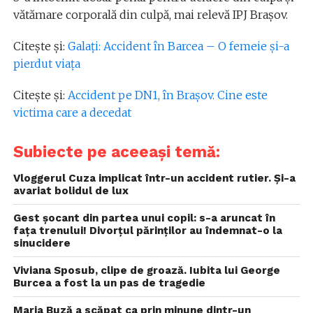
vătămare corporală din culpă, mai relevă IPJ Braşov.
Citește și:
Galați: Accident în Barcea – O femeie și-a
pierdut viața
Citește și:
Accident pe DN1, în Brașov. Cine este
victima care a decedat
Subiecte pe aceeași temă:
Vloggerul Cuza implicat într-un accident rutier. Și-a
avariat bolidul de lux
Gest șocant din partea unui copil: s-a aruncat în
fața trenului! Divorțul părinților au îndemnat-o la
sinucidere
Viviana Sposub, clipe de groază. Iubita lui George
Burcea a fost la un pas de tragedie
Maria Buză a scăpat ca prin minune dintr-un