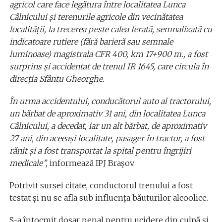
agricol care face legătura între localitatea Lunca
Câlnicului şi terenurile agricole din vecinătatea
localităţii, la trecerea peste calea ferată, semnalizată cu
indicatoare rutiere (fără barieră sau semnale
luminoase) magistrala CFR 400, km 17+900 m., a fost
surprins şi accidentat de trenul IR 1645, care circula în
direcţia Sfântu Gheorghe.
În urma accidentului, conducătorul auto al tractorului,
un bărbat de aproximativ 31 ani, din localitatea Lunca
Câlnicului, a decedat, iar un alt bărbat, de aproximativ
27 ani, din aceeaşi localitate, pasager în tractor, a fost
rănit şi a fost transportat la spital pentru îngrijiri
medicale”,
informează IPJ Braşov.
Potrivit sursei citate, conductorul trenului a fost
testat şi nu se afla sub influenţa băuturilor alcoolice.
S-a întocmit dosar penal pentru ucidere din culpă şi