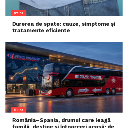
ȘTIRI
Durerea de spate: cauze, simptome și
tratamente eficiente
ȘTIRI
România–Spania, drumul care leagă
familii, destine și întoarceri acasă: de