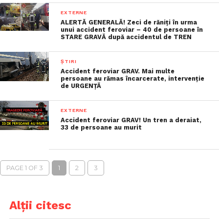
EXTERNE
ALERTĂ GENERALĂ! Zeci de răniţi în urma
unui accident feroviar – 40 de persoane în
STARE GRAVĂ după accidentul de TREN
ȘTIRI
Accident feroviar GRAV. Mai multe
persoane au rămas încarcerate, intervenție
de URGENȚĂ
EXTERNE
Accident feroviar GRAV! Un tren a deraiat,
33 de persoane au murit
PAGE 1 OF 3
1
2
3
Alții citesc