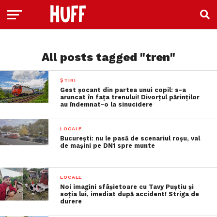
All posts tagged "tren"
ȘTIRI
Gest șocant din partea unui copil: s-a
aruncat în fața trenului! Divorțul părinților
au îndemnat-o la sinucidere
LOCALE
București: nu le pasă de scenariul roșu, val
de mașini pe DN1 spre munte
LOCALE
Noi imagini sfâșietoare cu Tavy Puștiu și
soția lui, imediat după accident! Striga de
durere