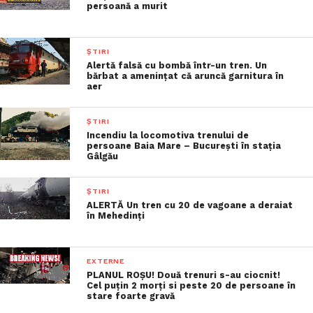
persoană a murit
ȘTIRI
Alertă falsă cu bombă într-un tren. Un
bărbat a amenințat că aruncă garnitura în
aer
ȘTIRI
Incendiu la locomotiva trenului de
persoane Baia Mare – Bucureşti în staţia
Gâlgău
ȘTIRI
ALERTĂ Un tren cu 20 de vagoane a deraiat
în Mehedinți
EXTERNE
PLANUL ROȘU! Două trenuri s-au ciocnit!
Cel puțin 2 morți si peste 20 de persoane în
stare foarte gravă