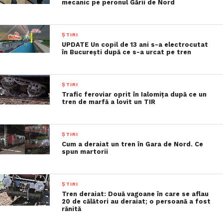
mecanic pe peronul Gării de Nord
ȘTIRI
UPDATE Un copil de 13 ani s-a electrocutat
în București după ce s-a urcat pe tren
ȘTIRI
Trafic feroviar oprit în Ialomița după ce un
tren de marfă a lovit un TIR
ȘTIRI
Cum a deraiat un tren în Gara de Nord. Ce
spun martorii
ȘTIRI
Tren deraiat: Două vagoane în care se aflau
20 de călători au deraiat; o persoană a fost
rănită