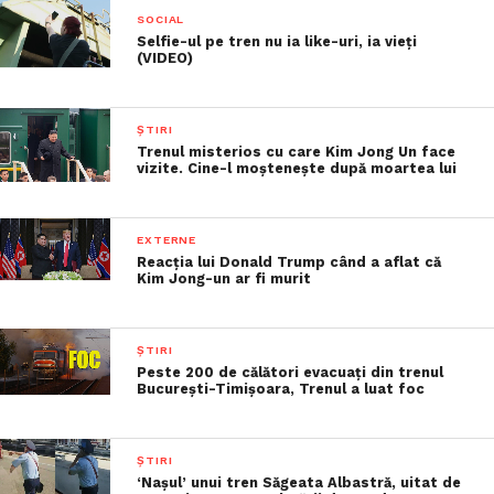
SOCIAL
Selfie-ul pe tren nu ia like-uri, ia vieți
(VIDEO)
ȘTIRI
Trenul misterios cu care Kim Jong Un face
vizite. Cine-l moștenește după moartea lui
EXTERNE
Reacția lui Donald Trump când a aflat că
Kim Jong-un ar fi murit
ȘTIRI
Peste 200 de călători evacuați din trenul
București-Timișoara, Trenul a luat foc
ȘTIRI
‘Naşul’ unui tren Săgeata Albastră, uitat de