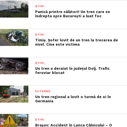
ȘTIRI
Panică printre călători! Un tren care se
îndrepta spre București a luat foc
ȘTIRI
Timiș. Șofer lovit de un tren la trecerea de
nivel. Cine este victima
ȘTIRI
Un tren a deraiat în județul Dolj. Trafic
feroviar blocat
EXTERNE
Un tren regional a lovit o turmă de oi în
Germania
ȘTIRI
Brașov: Accident în Lunca Câlnicului – O