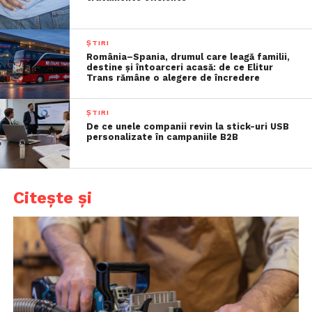
ȘTIRI
România–Spania, drumul care leagă familii,
destine și întoarceri acasă: de ce Elitur
Trans rămâne o alegere de încredere
ȘTIRI
De ce unele companii revin la stick-uri USB
personalizate în campaniile B2B
Citește și