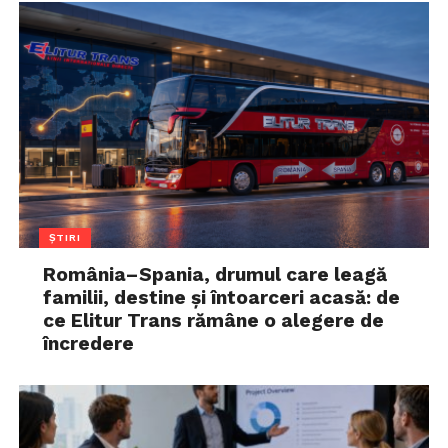
ȘTIRI
România–Spania, drumul care leagă
familii, destine și întoarceri acasă: de
ce Elitur Trans rămâne o alegere de
încredere