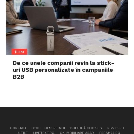
ȘTIRI
De ce unele companii revin la stick-
uri USB personalizate în campaniile
B2B
CONTACT
TUC
DESPRE NOI
POLITICĂ COOKIES
RSS FEED
UTILE
LIVETEXT.RO
OK IMOBILIARE ARAD
FRESH24.RO