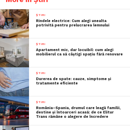
ȘTIRI
Rindele electrice: Cum alegi unealta
potrivită pentru prelucrarea lemnului
ȘTIRI
Apartament mic, dar locuibil: cum alegi
mobilierul ca să câștigi spațiu fără renovare
ȘTIRI
Durerea de spate: cauze, simptome și
tratamente eficiente
ȘTIRI
România–Spania, drumul care leagă familii,
destine și întoarceri acasă: de ce Elitur
Trans rămâne o alegere de încredere