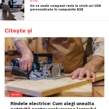
ȘTIRI
De ce unele companii revin la stick-uri USB
personalizate în campaniile B2B
Citește și
ȘTIRI
Rindele electrice: Cum alegi unealta