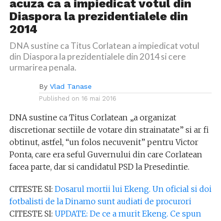
acuza ca a impiedicat votul din
Diaspora la prezidentialele din
2014
DNA sustine ca Titus Corlatean a impiedicat votul
din Diaspora la prezidentialele din 2014 si cere
urmarirea penala.
By
Vlad Tanase
Published on
16 mai 2016
DNA sustine ca Titus Corlatean „a organizat
discretionar sectiile de votare din strainatate” si ar fi
obtinut, astfel, “un folos necuvenit” pentru Victor
Ponta, care era seful Guvernului din care Corlatean
facea parte, dar si candidatul PSD la Presedintie.
CITESTE SI:
Dosarul mortii lui Ekeng. Un oficial si doi
fotbalisti de la Dinamo sunt audiati de procurori
CITESTE SI:
UPDATE: De ce a murit Ekeng. Ce spun