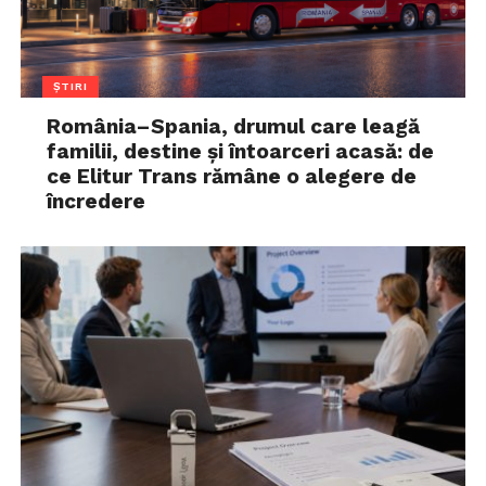
ȘTIRI
România–Spania, drumul care leagă
familii, destine și întoarceri acasă: de
ce Elitur Trans rămâne o alegere de
încredere