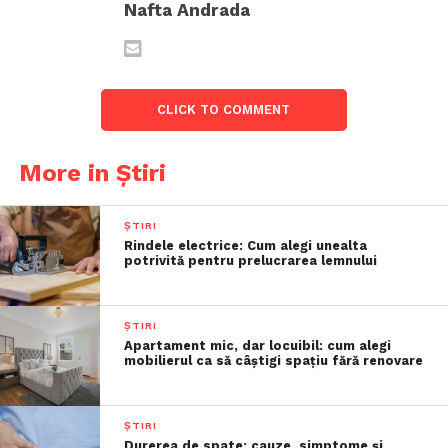
Nafta Andrada
CLICK TO COMMENT
More in Știri
ȘTIRI
Rindele electrice: Cum alegi unealta
potrivită pentru prelucrarea lemnului
ȘTIRI
Apartament mic, dar locuibil: cum alegi
mobilierul ca să câștigi spațiu fără renovare
ȘTIRI
Durerea de spate: cauze, simptome și