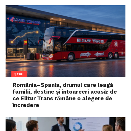
ȘTIRI
România–Spania, drumul care leagă
familii, destine și întoarceri acasă: de
ce Elitur Trans rămâne o alegere de
încredere