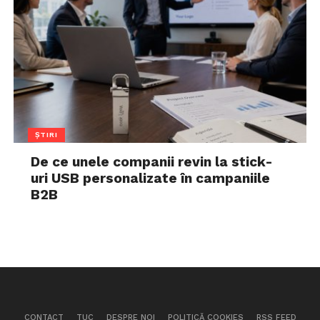
ȘTIRI
De ce unele companii revin la stick-
uri USB personalizate în campaniile
B2B
CONTACT
TUC
DESPRE NOI
POLITICĂ COOKIES
RSS FEED