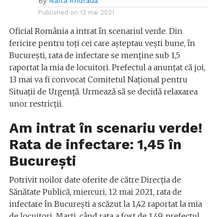
By
Nafta Andrada
Published on
12 mai 2021
Oficial România a intrat în scenariul verde. Din
fericire pentru toți cei care așteptau vești bune, în
București, rata de infectare se menține sub 1,5
raportat la mia de locuitori. Prefectul a anunțat că joi,
13 mai va fi convocat Comitetul Național pentru
Situații de Urgență. Urmează să se decidă relaxarea
unor restricții.
Am intrat în scenariu verde!
Rata de infectare: 1,45 în
București
Potrivit noilor date oferite de către Direcția de
Sănătate Publică, miercuri, 12 mai 2021, rata de
infectare în București a scăzut la 1,42 raportat la mia
de locuitori. Marți, când rata a fost de 1,49, prefectul