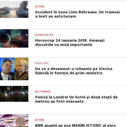
ȘTIRI
Accident în zona Liviu Rebreanu. Un tramvai
a lovit un autoturism
HOROSCOP
Horoscop 24 ianuarie 2018. Amanaţi
discutiile cu miză importantă
POLITIC
De ce a desemnat-o Iohannis pe Viorica
Dăncilă în funcţia de prim-ministru
EXTERNE
Panică la Londra! Un hotel şi două staţii de
metrou au fost evacuate
ȘTIRI
BNR anunță un nou MAXIM ISTORIC al euro