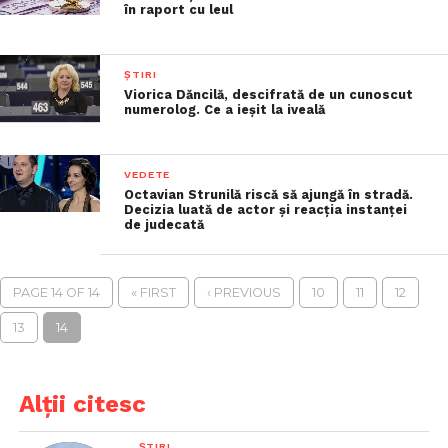
în raport cu leul
ȘTIRI
Viorica Dăncilă, descifrată de un cunoscut
numerolog. Ce a ieşit la iveală
VEDETE
Octavian Strunilă riscă să ajungă în stradă.
Decizia luată de actor și reacția instanței
de judecată
PAGE 14 OF 14
« FIRST
‹ PREVIOUS
10
11
12
13
14
Alții citesc
ȘTIRI