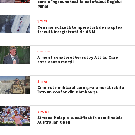
care a îngenuncheat la catafalcul Regelui
Mihai
ȘTIRI
Cea mai scăzută temperatură de noaptea
trecută înregistrată de ANM
POLITIC
A murit senatorul Verestoy Attila. Care
este cauza morții
ȘTIRI
Cine este militarul care şi-a omorât iubita
într-un coafor din Dâmboviţa
SPORT
Simona Halep s-a calificat în semifinalele
Australian Open