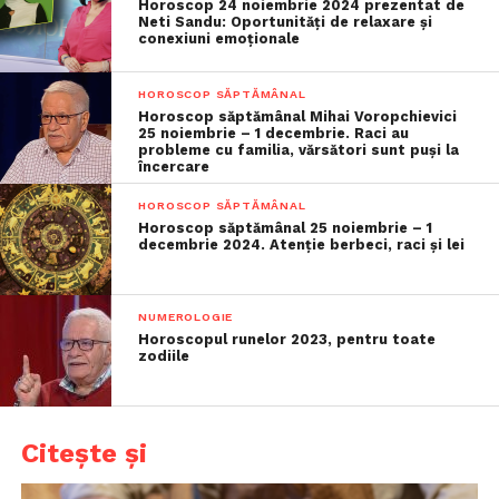
Horoscop 24 noiembrie 2024 prezentat de
Neti Sandu: Oportunități de relaxare și
conexiuni emoționale
HOROSCOP SĂPTĂMÂNAL
Horoscop săptămânal Mihai Voropchievici
25 noiembrie – 1 decembrie. Raci au
probleme cu familia, vărsători sunt puși la
încercare
HOROSCOP SĂPTĂMÂNAL
Horoscop săptămânal 25 noiembrie – 1
decembrie 2024. Atenție berbeci, raci și lei
NUMEROLOGIE
Horoscopul runelor 2023, pentru toate
zodiile
Citește și