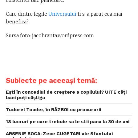
existentei tale planetare.
Care dintre legile
Universului
ti s-a parut cea mai
benefica?
Sursa foto: jacobranta.wordpress.com
Subiecte pe aceeași temă:
Eşti în concediul de creştere a copilului? UITE câţi
bani poţi câştiga
Tudorel Toader, în RĂZBOI cu procurorii
18 lucruri pe care trebuie sa le stii pana la 30 de ani
ARSENIE BOCA: Zece CUGETARI ale Sfantului