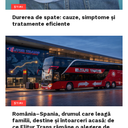
ȘTIRI
Durerea de spate: cauze, simptome și
tratamente eficiente
ȘTIRI
România–Spania, drumul care leagă
familii, destine și întoarceri acasă: de
ce Elitur Trans rămâne o alegere de