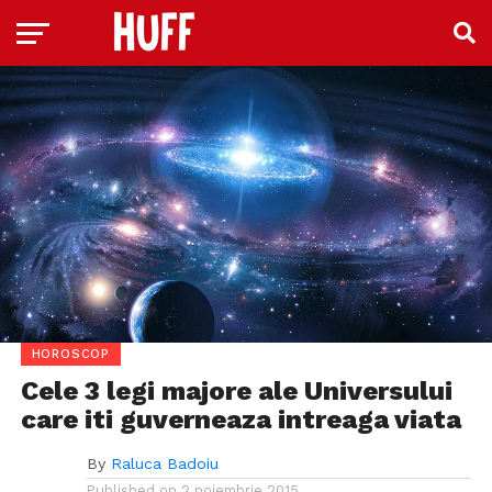
HOROSCOP
Cele 3 legi majore ale Universului
care iti guverneaza intreaga viata
By
Raluca Badoiu
Published on
2 noiembrie 2015